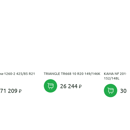
а-1260-2 425/85 R21
TRIANGLE TR668 10 R20 149/146K
KAMA NF 201+ 
152/148L
26 244
71 209
30 