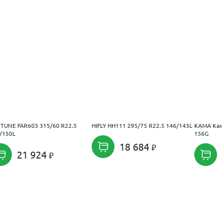
TUNE FAR603 315/60 R22.5
HIFLY HH111 295/75 R22.5 146/143L
KAMA Кам
/150L
156G
18 684
21 924