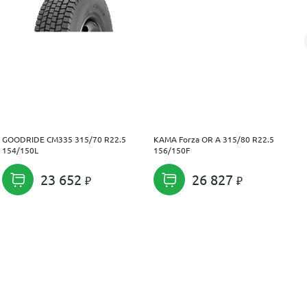
GOODRIDE CM335 315/70 R22.5
KAMA Forza OR A 315/80 R22.5
154/150L
156/150F
23 652
26 827