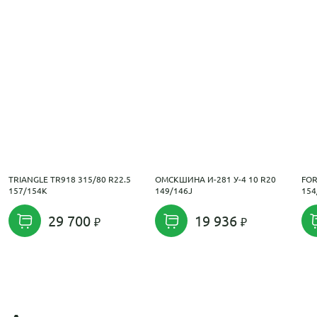
TRIANGLE TR918 315/80 R22.5
ОМСКШИНА И-281 У-4 10 R20
FOR
157/154K
149/146J
154
29 700
19 936