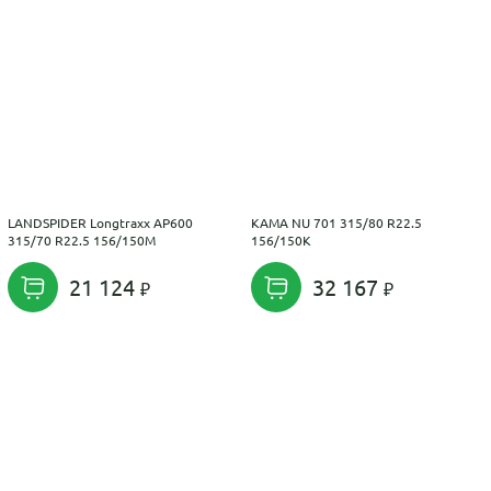
LANDSPIDER Longtraxx AP600
KAMA NU 701 315/80 R22.5
315/70 R22.5 156/150M
156/150K
21 124
32 167