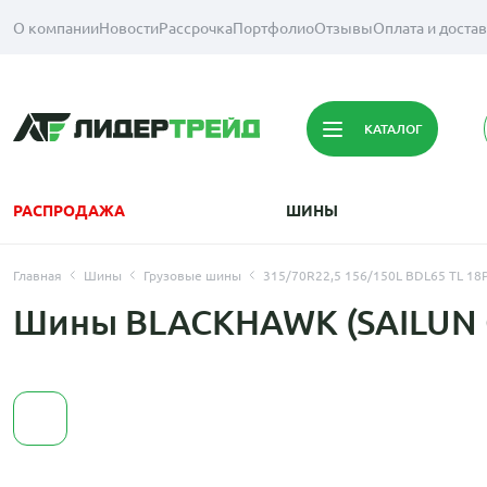
О компании
Новости
Рассрочка
Портфолио
Отзывы
Оплата и доста
КАТАЛОГ
РАСПРОДАЖА
ШИНЫ
Главная
Шины
Грузовые шины
315/70R22,5 156/150L BDL65 TL 18
Шины BLACKHAWK (SAILUN GR