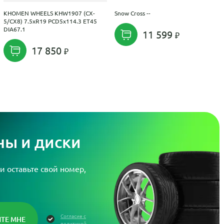
KHOMEN WHEELS KHW1907 (CX-
Snow Cross --
5/CX8) 7.5xR19 PCD5x114.3 ET45
DIA67.1
11 599
17 850
ы и диски
и оставьте свой номер,
Согласие с
политикой