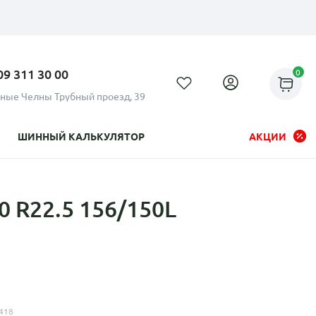
09 311 30 00
0
ные Челны Трубный проезд, 39
ШИННЫЙ КАЛЬКУЛЯТОР
АКЦИИ
 R22.5 156/150L
Рассрочка до 24 месяцев на
все диски
418
Плати по частям в рассрочку