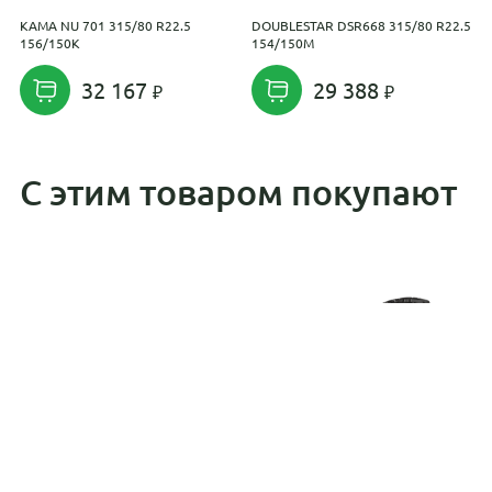
KAMA NU 701 315/80 R22.5
DOUBLESTAR DSR668 315/80 R22.5
G
156/150K
154/150M
R
32 167
29 388
С этим товаром покупают