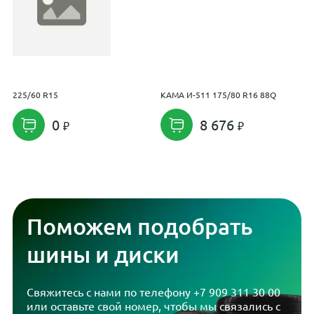
225/60 R15
KAMA И-511 175/80 R16 88Q
С
P
0
8 676
Поможем подобрать
шины и диски
Свяжитесь с нами по телефону
+7 909 311 30 00
или оставьте свой номер, чтобы мы связались с