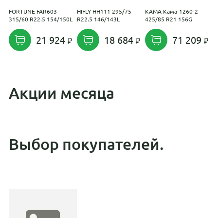
FORTUNE FAR603
HIFLY HH111 295/75
KAMA Кама-1260-2
T
315/60 R22.5 154/150L
R22.5 146/143L
425/85 R21 156G
H
2
21 924
18 684
71 209
Акции месяца
Выбор покупателей.