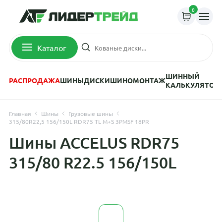
0
Каталог
ШИННЫЙ
РАСПРОДАЖА
ШИНЫ
ДИСКИ
ШИНОМОНТАЖ
КАЛЬКУЛЯТОР
Главная
Шины
Грузовые шины
315/80R22,5 156/150L RDR75 TL M+S 3PMSF 18PR
Шины ACCELUS RDR75
315/80 R22.5 156/150L