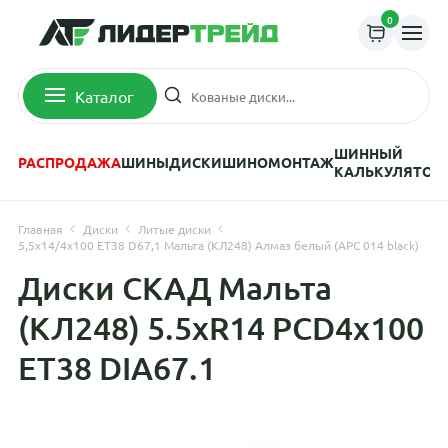
0
Каталог
ШИННЫЙ
РАСПРОДАЖА
ШИНЫ
ДИСКИ
ШИНОМОНТАЖ
КАЛЬКУЛЯТОР
Главная
Диски
Литые диски
5,5x14/4x100 ET38 D67,1 Мальта (КЛ248) Алмаз белый (АРС 014 black)
Диски СКАД Мальта
(КЛ248) 5.5xR14 PCD4x100
ET38 DIA67.1