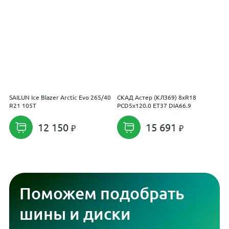
SAILUN Ice Blazer Arctic Evo 265/40
СКАД Астер (КЛ369) 8xR18
N
R21 105T
PCD5x120.0 ET37 DIA66.9
R
12 150
15 691
Поможем подобрать
шины и диски