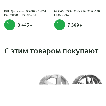
K&K Джемини (КС480) 5.5xR14
MEGAMI MGM-30 6xR14 PCD4x100
K
PCD4x100 ET39 DIA67.1
ET35 DIA67.1
P
8 445
7 389
С этим товаром покупают