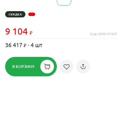
СКИДКА
9 104
Код: WHS141547
36 417
· 4 шт
В КОРЗИНУ
Рассрочка до 24 месяцев на все
диски
Плати по частям в рассрочку