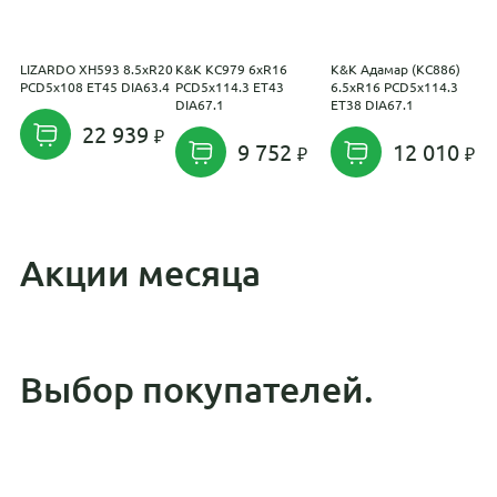
LIZARDO XH593 8.5xR20
K&K КС979 6xR16
K&K Адамар (КС886)
P
PCD5x108 ET45 DIA63.4
PCD5x114.3 ET43
6.5xR16 PCD5x114.3
K
DIA67.1
ET38 DIA67.1
8
D
22 939
9 752
12 010
Акции месяца
Выбор покупателей.