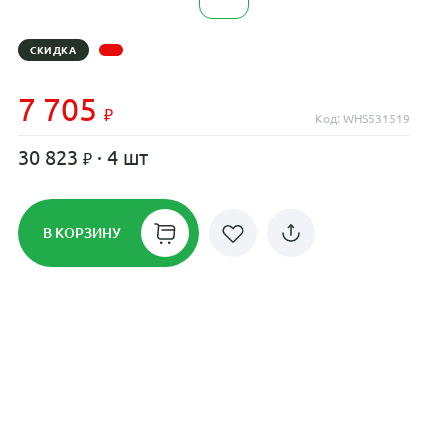
СКИДКА
7 705
Код: WHS531519
30 823
· 4 шт
В КОРЗИНУ
Рассрочка до 24 месяцев на все
диски
Плати по частям в рассрочку