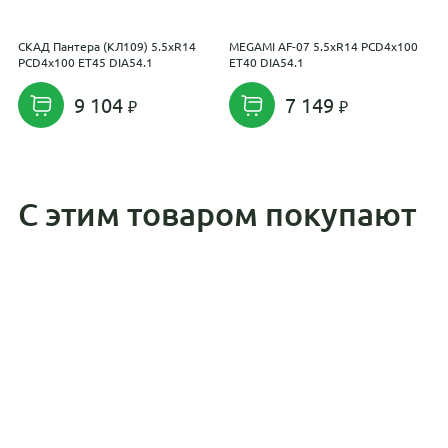
СКАД Пантера (КЛ109) 5.5xR14
MEGAMI AF-07 5.5xR14 PCD4x100
С
PCD4x100 ET45 DIA54.1
ET40 DIA54.1
P
9 104
7 149
С этим товаром покупают