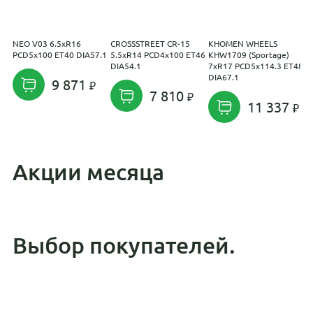
NEO V03 6.5xR16
CROSSSTREET CR-15
KHOMEN WHEELS
R
PCD5x100 ET40 DIA57.1
5.5xR14 PCD4x100 ET46
KHW1709 (Sportage)
P
DIA54.1
7xR17 PCD5x114.3 ET48
D
DIA67.1
9 871
7 810
11 337
Акции месяца
Выбор покупателей.