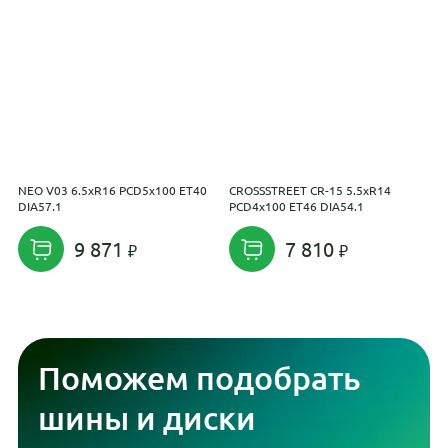
NEO V03 6.5xR16 PCD5x100 ET40
CROSSSTREET CR-15 5.5xR14
S
DIA57.1
PCD4x100 ET46 DIA54.1
2
9 871
7 810
Поможем подобрать
шины и диски