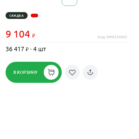
СКИДКА
9 104
Код: WHS534062
36 417
· 4 шт
В КОРЗИНУ
Рассрочка до 24 месяцев на все
диски
Плати по частям в рассрочку