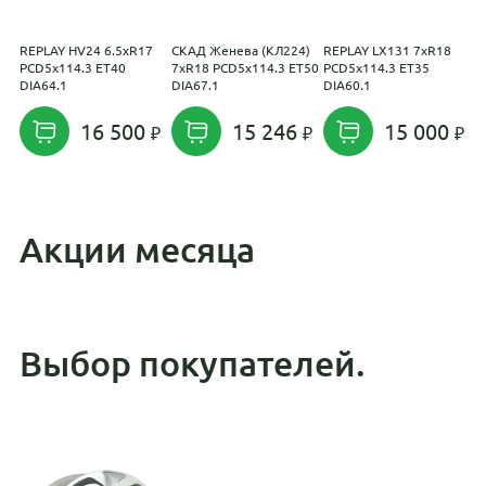
REPLAY HV24 6.5xR17
СКАД Женева (КЛ224)
REPLAY LX131 7xR18
R
PCD5x114.3 ET40
7xR18 PCD5x114.3 ET50
PCD5x114.3 ET35
P
DIA64.1
DIA67.1
DIA60.1
D
16 500
15 246
15 000
Акции месяца
Выбор покупателей.