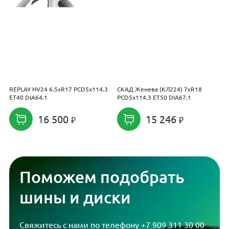
REPLAY HV24 6.5xR17 PCD5x114.3
СКАД Женева (КЛ224) 7xR18
T
ET40 DIA64.1
PCD5x114.3 ET50 DIA67.1
1
16 500
15 246
Поможем подобрать
шины и диски
Свяжитесь с нами по телефону
+7 909 311 30 00