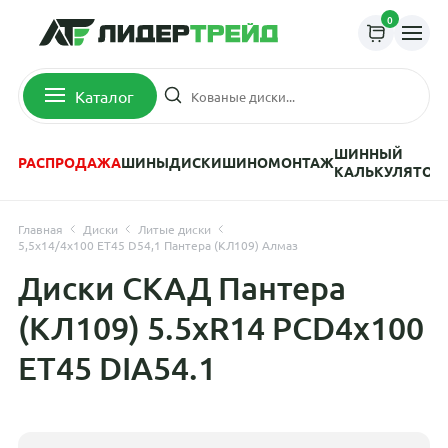
0
Каталог
ШИННЫЙ
РАСПРОДАЖА
ШИНЫ
ДИСКИ
ШИНОМОНТАЖ
КАЛЬКУЛЯТОР
Главная
Диски
Литые диски
5,5x14/4x100 ET45 D54,1 Пантера (КЛ109) Алмаз
Диски СКАД Пантера
(КЛ109) 5.5xR14 PCD4x100
ET45 DIA54.1