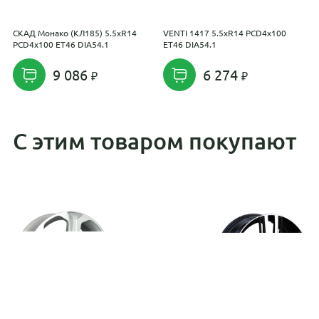
СКАД Монако (КЛ185) 5.5xR14
VENTI 1417 5.5xR14 PCD4x100
V
PCD4x100 ET46 DIA54.1
ET46 DIA54.1
E
9 086
6 274
С этим товаром покупают