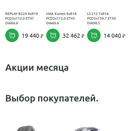
REPLAY B224 8xR19
MAK Komet 8xR18
LS 212 7xR16
P
PCD5x112.0 ET47
PCD5x112.0 ET43
PCD5x139.7 ET30
P
DIA66.6
DIA66.6
DIA98.5
D
19 440
32 462
14 040
Акции месяца
Выбор покупателей.