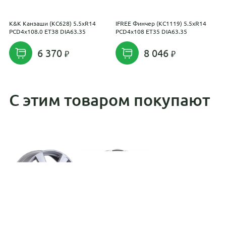
K&K Канзаши (КС628) 5.5xR14
IFREE Финчер (КС1119) 5.5xR14
I
PCD4x108.0 ET38 DIA63.35
PCD4x108 ET35 DIA63.35
P
6 370
8 046
С этим товаром покупают