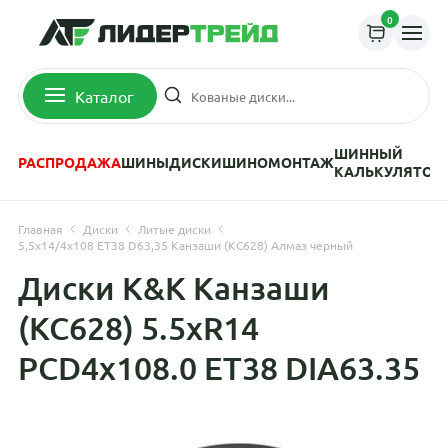
0
Каталог
ШИННЫЙ
РАСПРОДАЖА
ШИНЫ
ДИСКИ
ШИНОМОНТАЖ
КАЛЬКУЛЯТОР
Главная
Диски
Литые диски
5,5x14/4x108 ET38 D63,35 Канзаши (КС628) Алмаз черный
Диски K&K Канзаши
(КС628) 5.5xR14
PCD4x108.0 ET38 DIA63.35