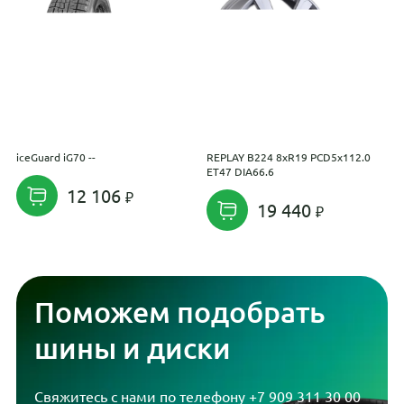
iceGuard iG70 --
REPLAY B224 8xR19 PCD5x112.0
D
ET47 DIA66.6
12 106
19 440
Поможем подобрать
шины и диски
Свяжитесь с нами по телефону
+7 909 311 30 00