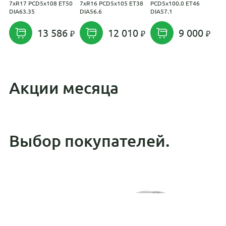
7xR17 PCD5x108 ET50
7xR16 PCD5x105 ET38
PCD5x100.0 ET46
7
DIA63.35
DIA56.6
DIA57.1
D
13 586
12 010
9 000
Акции месяца
Выбор покупателей.