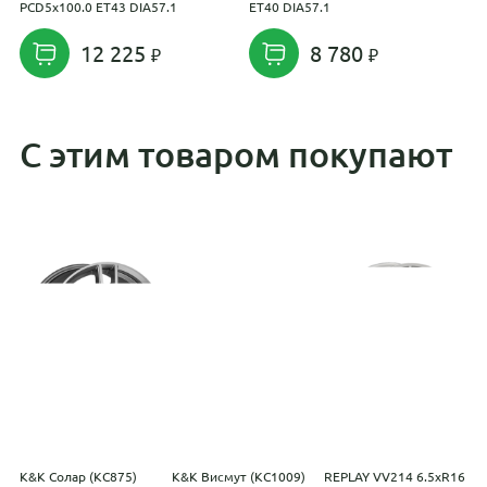
PCD5x100.0 ET43 DIA57.1
ET40 DIA57.1
P
12 225
8 780
С этим товаром покупают
K&K Солар (КС875)
K&K Висмут (КС1009)
REPLAY VV214 6.5xR16
С