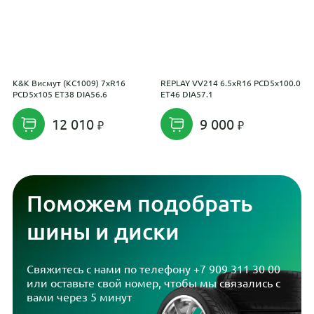
K&K Висмут (КС1009) 7xR16
REPLAY VV214 6.5xR16 PCD5x100.0
C
PCD5x105 ET38 DIA56.6
ET46 DIA57.1
12 010
9 000
Поможем подобрать
шины и диски
Свяжитесь с нами по телефону
+7 909 311 30 00
или оставьте свой номер, чтобы мы связались с
вами через 5 минут