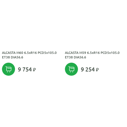
ALCASTA M60 6.5xR16 PCD5x105.0
ALCASTA M59 6.5xR16 PCD5x105.0
ET38 DIA56.6
ET38 DIA56.6
9 754
9 254