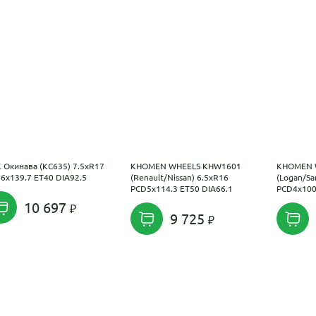
 Окинава (КС635) 7.5xR17
KHOMEN WHEELS KHW1601
KHOMEN 
6x139.7 ET40 DIA92.5
(Renault/Nissan) 6.5xR16
(Logan/Sa
PCD5x114.3 ET50 DIA66.1
PCD4x100
10 697
9 725