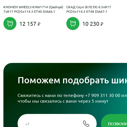
KHOMEN WHEELS KHW1714 (Qashqai)
СКАД Сеул (КЛ239) 6.5xR17
7xR17 PCD5x114.3 ET40 DIA66.1
PCD5x114.3 ET48 DIA67.1
12 157
10 230
Поможем подобрать шин
Свяжитесь с нами по телефону
+7 909 311 30 00
ил
чтобы мы связались с вами через 5 минут