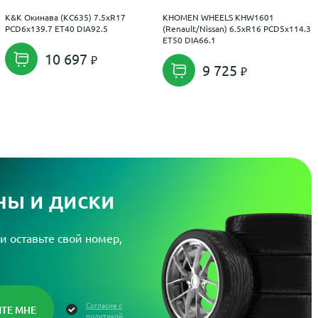
K&K Окинава (КС635) 7.5xR17
KHOMEN WHEELS KHW1601
PCD6x139.7 ET40 DIA92.5
(Renault/Nissan) 6.5xR16 PCD5x114.3
ET50 DIA66.1
10 697
9 725
ы и диски
и оставьте свой номер,
Согласие с
политикой