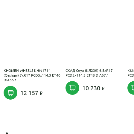
KHOMEN WHEELS KHW1714
СКАД Сеул (КЛ239) 6.5xR17
K&K
(Qashqai) 7xR17 PCD5x114.3 ET40
PCD5x114.3 ET48 DIA67.1
PCD
DIA66.1
10 230
12 157