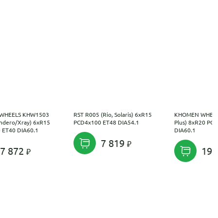
WHEELS KHW1503
RST R005 (Rio, Solaris) 6xR15
KHOMEN WHEEL
ndero/Xray) 6xR15
PCD4x100 ET48 DIA54.1
Plus) 8xR20 PC
 ET40 DIA60.1
DIA60.1
7 819
7 872
19 