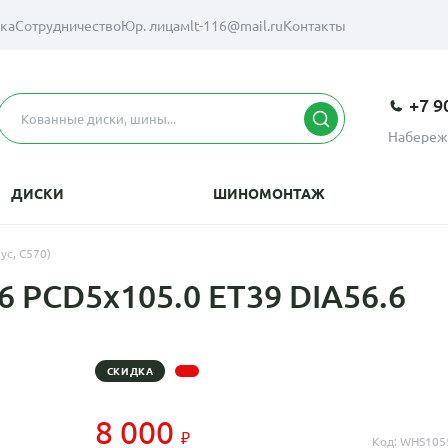
вка
Сотрудничество
Юр. лицам
lt-116@mail.ru
Контакты
+7 9
Набереж
ДИСКИ
ШИНОМОНТАЖ
ус, C570)
6 PCD5x105.0 ET39 DIA56.6
СКИДКА
8 000
Код: WHS105