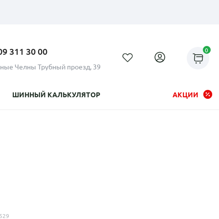
09 311 30 00
0
ные Челны Трубный проезд, 39
ШИННЫЙ КАЛЬКУЛЯТОР
АКЦИИ
Рассрочка до 24 месяцев на
все диски
529
Плати по частям в рассрочку