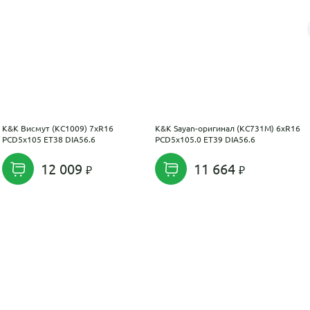
K&K Висмут (КС1009) 7xR16
K&K Sayan-оригинал (КС731M) 6xR16
PCD5x105 ET38 DIA56.6
PCD5x105.0 ET39 DIA56.6
12 009
11 664