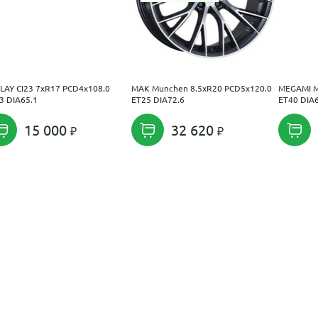
LAY CI23 7xR17 PCD4x108.0
MAK Munchen 8.5xR20 PCD5x120.0
MEGAMI M
3 DIA65.1
ET25 DIA72.6
ET40 DIA
15 000
32 620