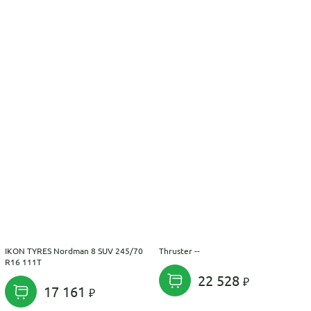
IKON TYRES Nordman 8 SUV 245/70
Thruster --
R16 111T
22 528
17 161