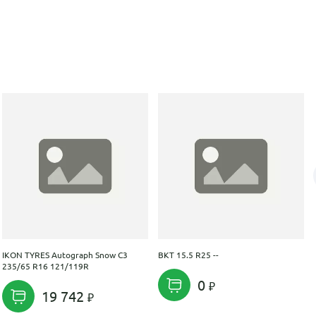
IKON TYRES Autograph Snow C3
BKT 15.5 R25 --
235/65 R16 121/119R
0
19 742