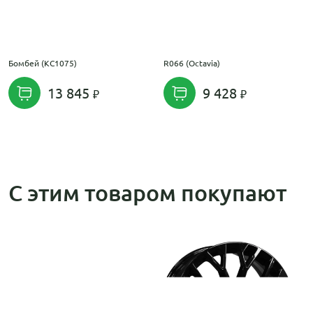
Бомбей (КС1075)
R066 (Octavia)
13 845
9 428
С этим товаром покупают