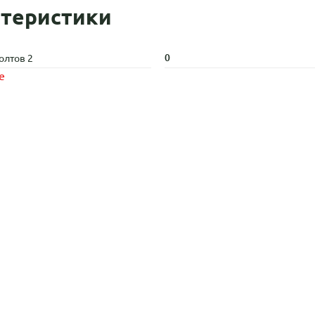
теристики
0
олтов 2
е