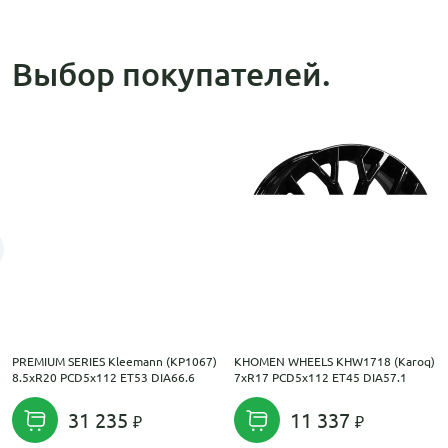
Выбор покупателей.
PREMIUM SERIES Kleemann (КР1067)
KHOMEN WHEELS KHW1718 (Karoq)
8.5xR20 PCD5x112 ET53 DIA66.6
7xR17 PCD5x112 ET45 DIA57.1
31 235
11 337