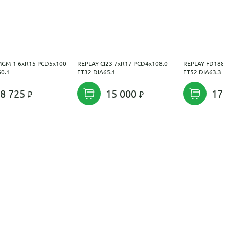
GM-1 6xR15 PCD5x100
REPLAY CI23 7xR17 PCD4x108.0
REPLAY FD188 
60.1
ET32 DIA65.1
ET52 DIA63.3
8 725
15 000
17 