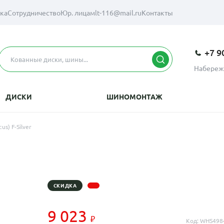
вка
Сотрудничество
Юр. лицам
lt-116@mail.ru
Контакты
+7 9
Набереж
ДИСКИ
ШИНОМОНТАЖ
s) F-Silver
СКИДКА
9 023
Код: WHS498