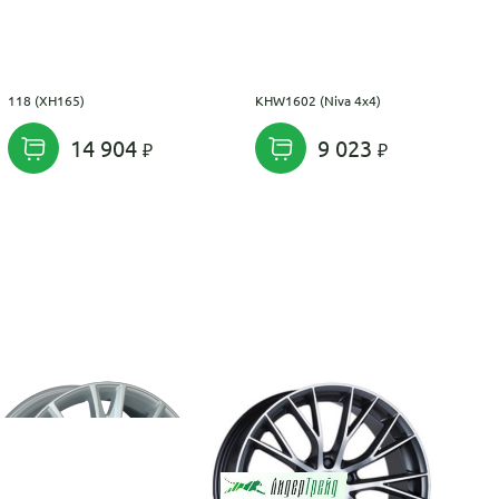
118 (XH165)
KHW1602 (Niva 4x4)
14 904
9 023