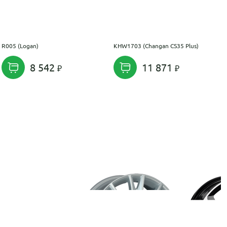
R005 (Logan)
KHW1703 (Changan CS35 Plus)
8 542
11 871