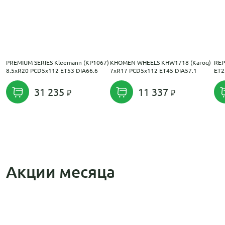
PREMIUM SERIES Kleemann (КР1067)
KHOMEN WHEELS KHW1718 (Karoq)
REP
8.5xR20 PCD5x112 ET53 DIA66.6
7xR17 PCD5x112 ET45 DIA57.1
ET2
31 235
11 337
Акции месяца