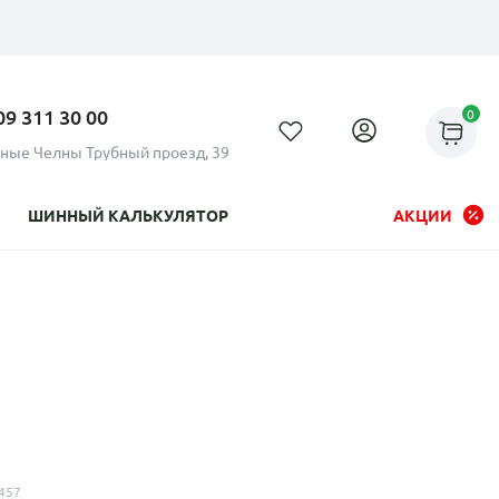
09 311 30 00
0
ные Челны Трубный проезд, 39
ШИННЫЙ КАЛЬКУЛЯТОР
АКЦИИ
Рассрочка до 24 месяцев на
все диски
457
Плати по частям в рассрочку