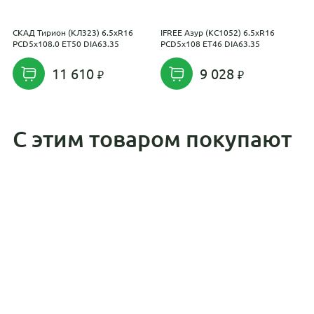
СКАД Тирион (КЛ323) 6.5xR16
IFREE Азур (КС1052) 6.5xR16
K
PCD5x108.0 ET50 DIA63.35
PCD5x108 ET46 DIA63.35
E
11 610
9 028
С этим товаром покупают