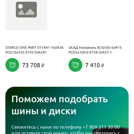
STARCO ONE PART 011841 10xR38
СКАД Монреаль (КЛ256) 6xR15
R
PCD10x335 ET45 DIA281
PCD5x100.0 ET38 DIA57.1
E
73 708
7 410
Поможем подобрать
шины и диски
Свяжитесь с нами по телефону
+7 909 311 30 00
или оставьте свой номер, чтобы мы связались с