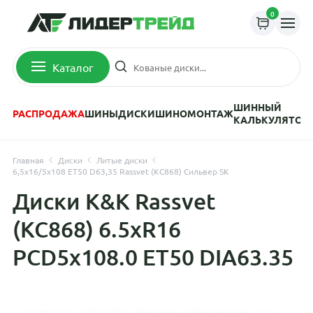
0
Каталог
ШИННЫЙ
РАСПРОДАЖА
ШИНЫ
ДИСКИ
ШИНОМОНТАЖ
КАЛЬКУЛЯТОР
Главная
Диски
Литые диски
6,5x16/5x108 ET50 D63,35 Rassvet (КС868) Сильвер SK
Диски K&K Rassvet
(КС868) 6.5xR16
PCD5x108.0 ET50 DIA63.35