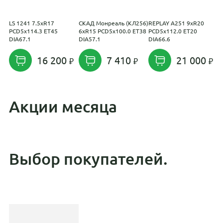
LS 1241 7.5xR17
СКАД Монреаль (КЛ256)
REPLAY A251 9xR20
С
PCD5x114.3 ET45
6xR15 PCD5x100.0 ET38
PCD5x112.0 ET20
P
DIA67.1
DIA57.1
DIA66.6
D
16 200
7 410
21 000
Акции месяца
Выбор покупателей.