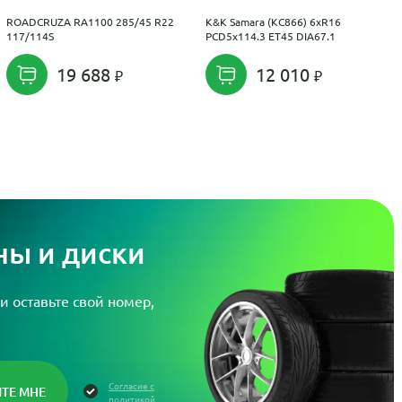
ROADCRUZA RA1100 285/45 R22
K&K Samara (КС866) 6xR16
117/114S
PCD5x114.3 ET45 DIA67.1
19 688
12 010
ы и диски
и оставьте свой номер,
Согласие с
политикой