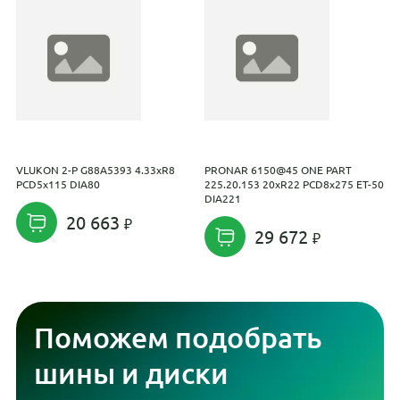
VLUKON 2-P G88A5393 4.33xR8
PRONAR 6150@45 ONE PART
K
PCD5x115 DIA80
225.20.153 20xR22 PCD8x275 ET-50
P
DIA221
20 663
29 672
Поможем подобрать
шины и диски