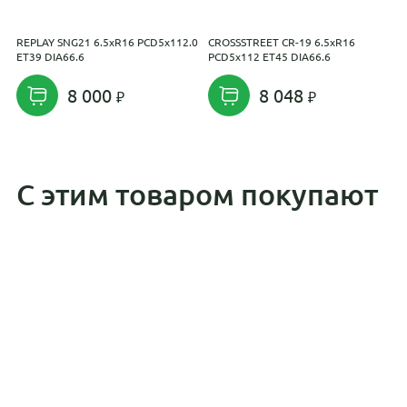
REPLAY SNG21 6.5xR16 PCD5x112.0
CROSSSTREET CR-19 6.5xR16
R
ET39 DIA66.6
PCD5x112 ET45 DIA66.6
P
8 000
8 048
С этим товаром покупают