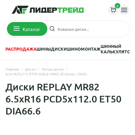
0
Каталог
ШИННЫЙ
РАСПРОДАЖА
ШИНЫ
ДИСКИ
ШИНОМОНТАЖ
КАЛЬКУЛЯТОР
Главная
Диски
Литые диски
6,5x16/5x112 ET50 D66,6 MR82 Sil (конус, C645)
Диски REPLAY MR82
6.5xR16 PCD5x112.0 ET50
DIA66.6