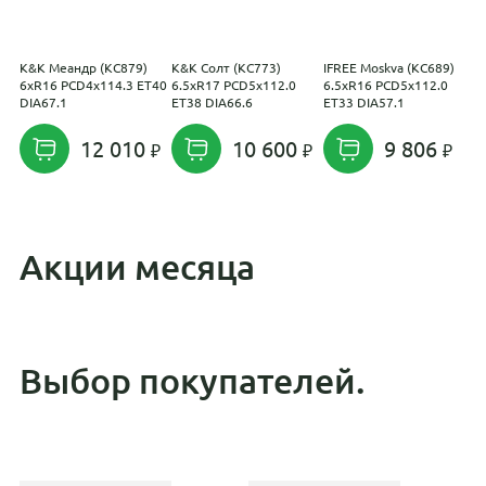
K&K Меандр (КС879)
K&K Солт (КС773)
IFREE Moskva (КС689)
С
6xR16 PCD4x114.3 ET40
6.5xR17 PCD5x112.0
6.5xR16 PCD5x112.0
6
DIA67.1
ET38 DIA66.6
ET33 DIA57.1
D
12 010
10 600
9 806
Акции месяца
Выбор покупателей.