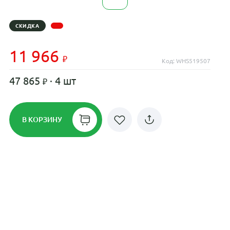
СКИДКА
11 966
Код: WHS519507
47 865
· 4 шт
В КОРЗИНУ
Рассрочка до 24 месяцев на все
диски
Плати по частям в рассрочку