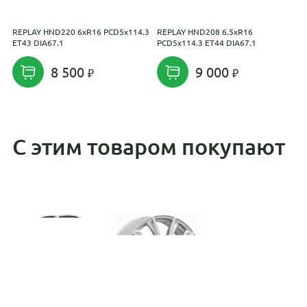
REPLAY HND220 6xR16 PCD5x114.3
REPLAY HND208 6.5xR16
L
ET43 DIA67.1
PCD5x114.3 ET44 DIA67.1
D
8 500
9 000
С этим товаром покупают