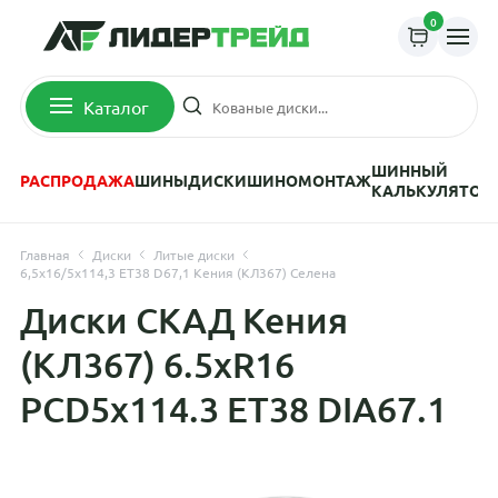
0
Каталог
ШИННЫЙ
РАСПРОДАЖА
ШИНЫ
ДИСКИ
ШИНОМОНТАЖ
КАЛЬКУЛЯТОР
Главная
Диски
Литые диски
6,5x16/5x114,3 ET38 D67,1 Кения (КЛ367) Селена
Диски СКАД Кения
(КЛ367) 6.5xR16
PCD5x114.3 ET38 DIA67.1