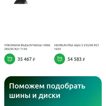
YOKOHAMA BluEarth*Winter V906
MICHELIN Pilot Alpin 5 255/40 R21
P
285/45 R21 113V
102V
35 467
54 583
Поможем подобрать
шины и диски