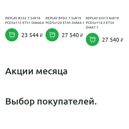
REPLAY B332 7.5xR18
REPLAY BYD2 7.5xR19
REPLAY KI313 8xR19
R
PCD5x112 ET51 DIA66.6
PCD5x120 ET45 DIA64.1
PCD5x114.3 ET34
P
DIA67.1
23 544
27 540
27 540
Акции месяца
Выбор покупателей.