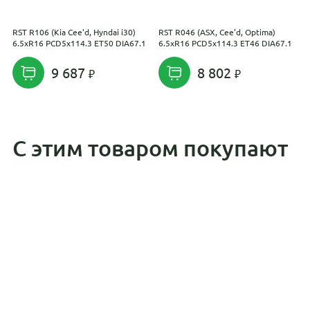
RST R106 (Kia Cee'd, Hyndai i30)
RST R046 (ASX, Cee'd, Optima)
С
6.5xR16 PCD5x114.3 ET50 DIA67.1
6.5xR16 PCD5x114.3 ET46 DIA67.1
E
9 687
8 802
С этим товаром покупают