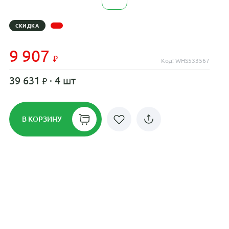
СКИДКА
9 907
Код: WHS533567
39 631
· 4 шт
В КОРЗИНУ
Рассрочка до 24 месяцев на все
диски
Плати по частям в рассрочку