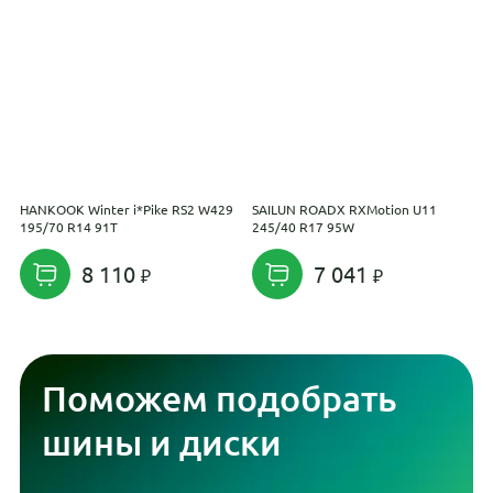
HANKOOK Winter i*Pike RS2 W429
SAILUN ROADX RXMotion U11
S
195/70 R14 91T
245/40 R17 95W
E
8 110
7 041
Поможем подобрать
шины и диски