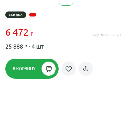
СКИДКА
6 472
Код: WHS502929
25 888
· 4 шт
В КОРЗИНУ
Рассрочка до 24 месяцев на все
диски
Плати по частям в рассрочку