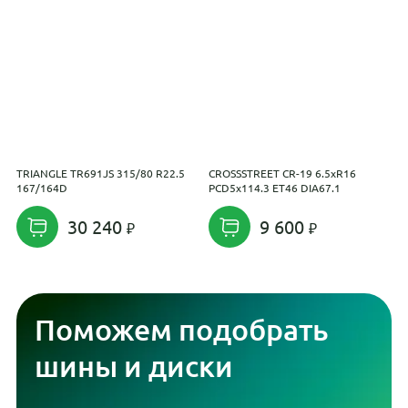
TRIANGLE TR691JS 315/80 R22.5
CROSSSTREET CR-19 6.5xR16
N
167/164D
PCD5x114.3 ET46 DIA67.1
D
30 240
9 600
Поможем подобрать
шины и диски