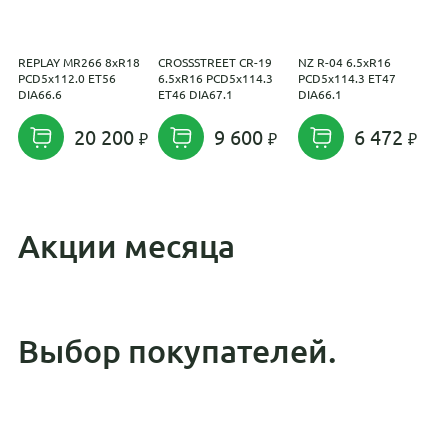
REPLAY MR266 8xR18
CROSSSTREET CR-19
NZ R-04 6.5xR16
R
PCD5x112.0 ET56
6.5xR16 PCD5x114.3
PCD5x114.3 ET47
8
DIA66.6
ET46 DIA67.1
DIA66.1
D
20 200
9 600
6 472
Акции месяца
Выбор покупателей.