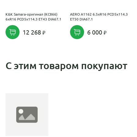
K&K Samara-оригинал (КС866)
AERO A1162 6.5xR16 PCD5x114.3
С
6xR16 PCD5x114.3 ET43 DIA67.1
ET50 DIA67.1
P
12 268
6 000
С этим товаром покупают