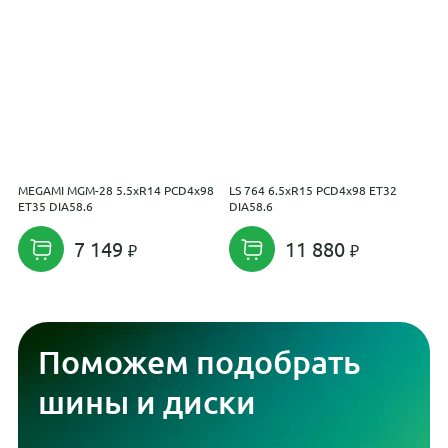
MEGAMI MGM-28 5.5xR14 PCD4x98
LS 764 6.5xR15 PCD4x98 ET32
С
ET35 DIA58.6
DIA58.6
P
7 149
11 880
Поможем подобрать
шины и диски