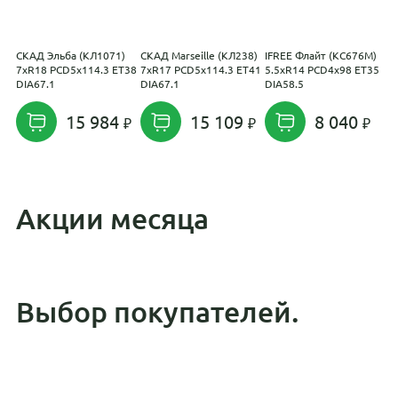
СКАД Эльба (КЛ1071)
СКАД Marseille (КЛ238)
IFREE Флайт (КС676М)
K
7xR18 PCD5x114.3 ET38
7xR17 PCD5x114.3 ET41
5.5xR14 PCD4x98 ET35
7
DIA67.1
DIA67.1
DIA58.5
E
15 984
15 109
8 040
Акции месяца
Выбор покупателей.