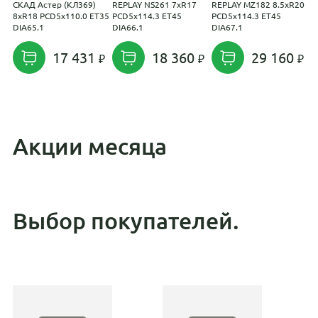
СКАД Астер (КЛ369)
REPLAY NS261 7xR17
REPLAY MZ182 8.5xR20
R
8xR18 PCD5x110.0 ET35
PCD5x114.3 ET45
PCD5x114.3 ET45
P
DIA65.1
DIA66.1
DIA67.1
D
17 431
18 360
29 160
Акции месяца
Выбор покупателей.