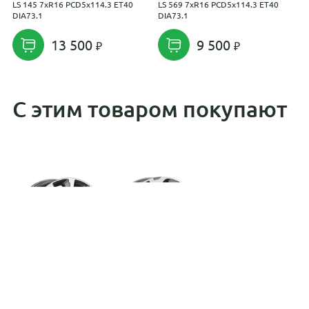
LS 145 7xR16 PCD5x114.3 ET40
LS 569 7xR16 PCD5x114.3 ET40
L
DIA73.1
DIA73.1
D
13 500
9 500
С этим товаром покупают