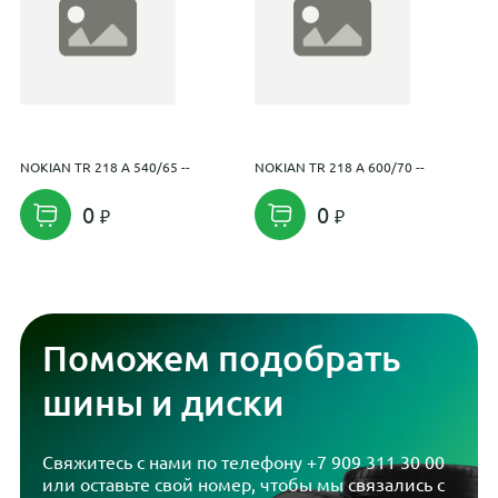
NOKIAN TR 218 A 540/65 --
NOKIAN TR 218 A 600/70 --
N
0
0
Поможем подобрать
шины и диски
Свяжитесь с нами по телефону
+7 909 311 30 00
или оставьте свой номер, чтобы мы связались с