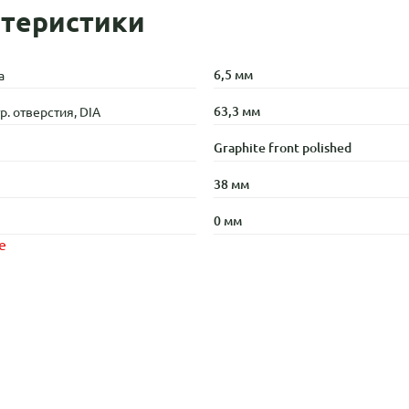
теристики
6,5 мм
а
63,3 мм
. отверстия, DIA
Graphite front polished
38 мм
0 мм
е