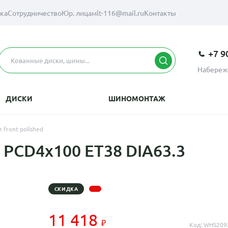
вка
Сотрудничество
Юр. лицам
lt-116@mail.ru
Контакты
+7 9
Набереж
ДИСКИ
ШИНОМОНТАЖ
 front polished
 PCD4x100 ET38 DIA63.3
СКИДКА
11 418
Код: WHS209