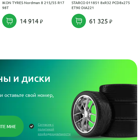
IKON TYRES Nordman 8 215/55 R17
STARCO 011851 8xR32 PCD8x275
98T
ET90 DIA221
14 914
61 325
ы и диски
и оставьте свой номер,
Согласие с
политикой
конфиденциальности