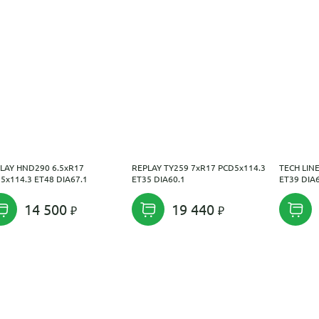
LAY HND290 6.5xR17
REPLAY TY259 7xR17 PCD5x114.3
TECH LIN
5x114.3 ET48 DIA67.1
ET35 DIA60.1
ET39 DIA
14 500
19 440