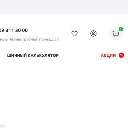
09 311 30 00
0
ные Челны Трубный проезд, 39
ШИННЫЙ КАЛЬКУЛЯТОР
АКЦИИ
Рассрочка до 24 месяцев на
все диски
295
Плати по частям в рассрочку