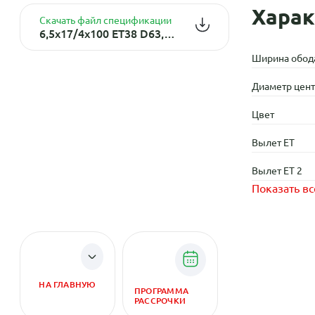
Харак
Скачать файл спецификации
6,5x17/4x100 ET38 D63,3 Ikenu Graphite front polished
Ширина обод
Диаметр центр
Цвет
Вылет ET
Вылет ET 2
Показать вс
НА ГЛАВНУЮ
ПРОГРАММА
РАССРОЧКИ