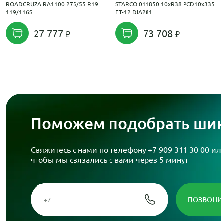
ROADCRUZA RA1100 275/55 R19
STARCO 011850 10xR38 PCD10x335
119/116S
ET-12 DIA281
27 777
73 708
Поможем подобрать шин
Свяжитесь с нами по телефону
+7 909 311 30 00
ил
чтобы мы связались с вами через 5 минут