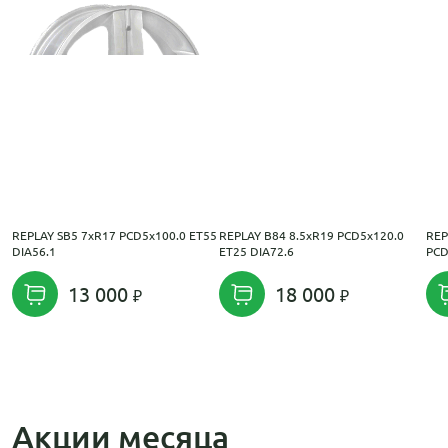
REPLAY SB5 7xR17 PCD5x100.0 ET55
REPLAY B84 8.5xR19 PCD5x120.0
REP
DIA56.1
ET25 DIA72.6
PCD
13 000
18 000
Акции месяца