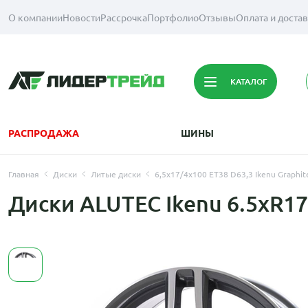
О компании
Новости
Рассрочка
Портфолио
Отзывы
Оплата и доста
КАТАЛОГ
РАСПРОДАЖА
ШИНЫ
Главная
Диски
Литые диски
6,5x17/4x100 ET38 D63,3 Ikenu Graphite
Диски ALUTEC Ikenu 6.5xR17