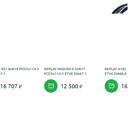
E 901 8xR19 PCD5x114.3
REPLAY HND290 6.5xR17
REPLAY A182 7
67.1
PCD5x114.3 ET48 DIA67.1
ET34 DIA66.6
16 707
12 500
16 