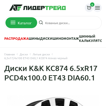
0
Каталог
ШИННЫЙ
РАСПРОДАЖА
ШИНЫ
ДИСКИ
ШИНОМОНТАЖ
КАЛЬКУЛЯТОР
Главная
Диски
Литые диски
6,5x17/4x100 ET43 D60,1 КС874 Алмаз черный
Диски K&K КС874 6.5xR17
PCD4x100.0 ET43 DIA60.1