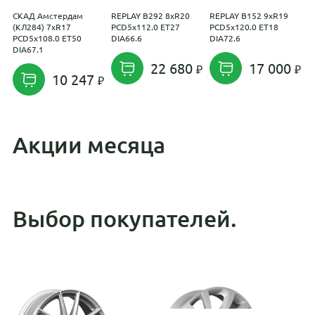
СКАД Амстердам
REPLAY B292 8xR20
REPLAY B152 9xR19
L
(КЛ284) 7xR17
PCD5x112.0 ET27
PCD5x120.0 ET18
P
PCD5x108.0 ET50
DIA66.6
DIA72.6
DIA67.1
22 680
17 000
10 247
Акции месяца
Выбор покупателей.