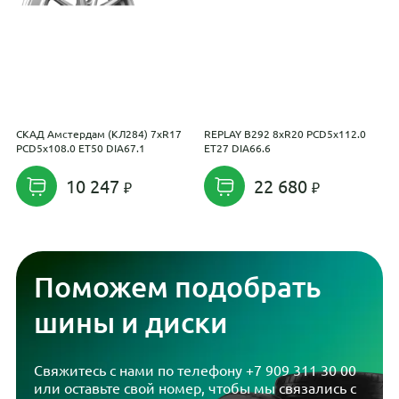
СКАД Амстердам (КЛ284) 7xR17
REPLAY B292 8xR20 PCD5x112.0
A
PCD5x108.0 ET50 DIA67.1
ET27 DIA66.6
9
10 247
22 680
Поможем подобрать
шины и диски
Свяжитесь с нами по телефону
+7 909 311 30 00
или оставьте свой номер, чтобы мы связались с