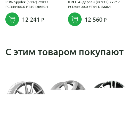
PDW Spyder (5007) 7xR17
IFREE Андерсен (КС912) 7xR17
L
PCD4x100.0 ET40 DIA60.1
PCD4x100.0 ET41 DIA60.1
D
12 241
12 560
С этим товаром покупают