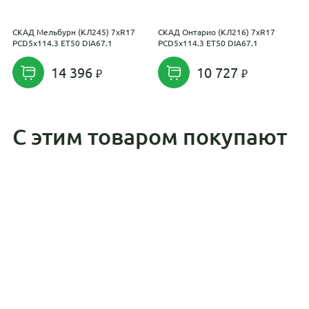
СКАД Мельбурн (КЛ245) 7xR17
СКАД Онтарио (КЛ216) 7xR17
R
PCD5x114.3 ET50 DIA67.1
PCD5x114.3 ET50 DIA67.1
E
14 396
10 727
С этим товаром покупают