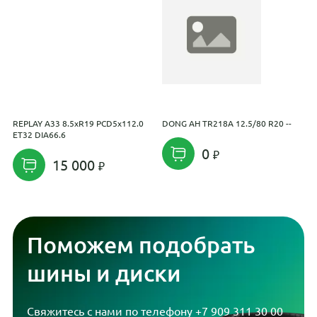
REPLAY A33 8.5xR19 PCD5x112.0
DONG AH TR218A 12.5/80 R20 --
N
ET32 DIA66.6
0
15 000
Поможем подобрать
шины и диски
Свяжитесь с нами по телефону
+7 909 311 30 00