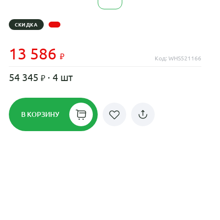
СКИДКА
13 586
Код: WHS521166
54 345
· 4 шт
В КОРЗИНУ
Рассрочка до 24 месяцев на все
диски
Плати по частям в рассрочку