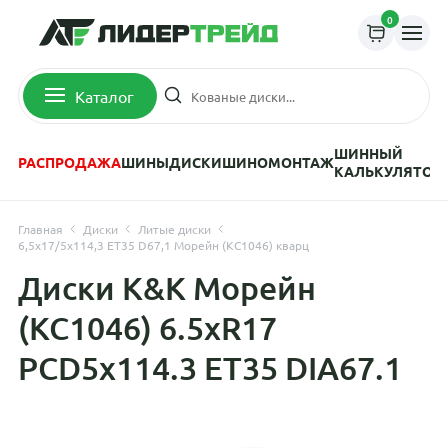
0
Каталог
ШИННЫЙ
РАСПРОДАЖА
ШИНЫ
ДИСКИ
ШИНОМОНТАЖ
КАЛЬКУЛЯТОР
Главная
Диски
Литые диски
6,5x17/5x114,3 ET35 D67,1 Морейн (КС1046) кварц
Диски K&K Морейн
(КС1046) 6.5xR17
PCD5x114.3 ET35 DIA67.1