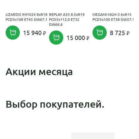
LIZARDO XH1024 8xR18
REPLAY A33 8.5xR19
MEGAMI MGM-3 6xR15
N
PCD5x108 ET45 DIA67.1
PCD5x112.0 ET32
PCD5x100 ET38 DIA57.1
P
DIA66.6
D
15 940
8 725
15 000
Акции месяца
Выбор покупателей.