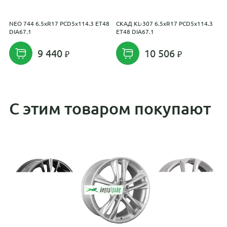
NEO 744 6.5xR17 PCD5x114.3 ET48
СКАД KL-307 6.5xR17 PCD5x114.3
R
DIA67.1
ET48 DIA67.1
E
9 440
10 506
С этим товаром покупают