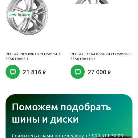
REPLAY INF9 8xR18 PCD5x114.3
REPLAY LX164 8.5xR20 PCD5x150.0
С
ET50 DIA66.1
ET58 DIA110.1
P
21 816
27 000
Поможем подобрать
шины и диски
Свяжитесь с нами по телефону
+7 909 311 30 00