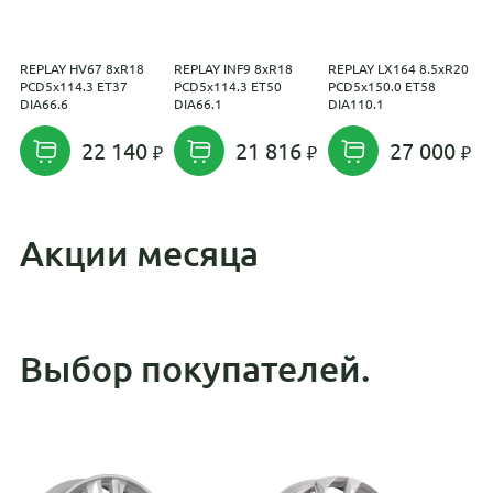
REPLAY HV67 8xR18
REPLAY INF9 8xR18
REPLAY LX164 8.5xR20
С
PCD5x114.3 ET37
PCD5x114.3 ET50
PCD5x150.0 ET58
P
DIA66.6
DIA66.1
DIA110.1
D
22 140
21 816
27 000
Акции месяца
Выбор покупателей.