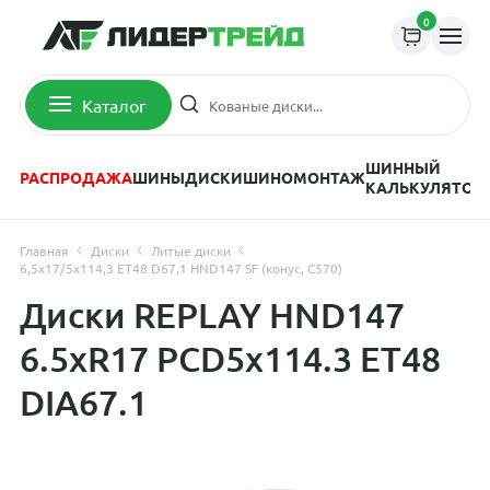
0
Каталог
ШИННЫЙ
РАСПРОДАЖА
ШИНЫ
ДИСКИ
ШИНОМОНТАЖ
КАЛЬКУЛЯТОР
Главная
Диски
Литые диски
6,5x17/5x114,3 ET48 D67,1 HND147 SF (конус, C570)
Диски REPLAY HND147
6.5xR17 PCD5x114.3 ET48
DIA67.1