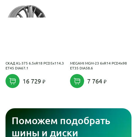
СКАД KL-375 6.5xR18 PCD5x114.3
MEGAMI MGM-23 6xR14 PCD4x98
T
ET45 DIA67.1
ET35 DIA58.6
R
16 729
7 764
Поможем подобрать
шины и диски