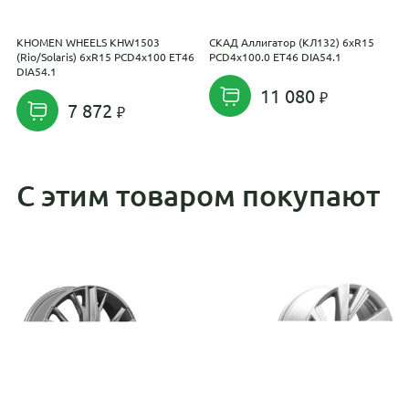
KHOMEN WHEELS KHW1503
СКАД Аллигатор (КЛ132) 6xR15
С
(Rio/Solaris) 6xR15 PCD4x100 ET46
PCD4x100.0 ET46 DIA54.1
P
DIA54.1
11 080
7 872
С этим товаром покупают