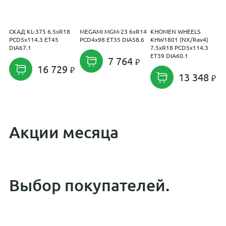
СКАД KL-375 6.5xR18
MEGAMI MGM-23 6xR14
KHOMEN WHEELS
С
PCD5x114.3 ET45
PCD4x98 ET35 DIA58.6
KHW1801 (NX/Rav4)
7
DIA67.1
7.5xR18 PCD5x114.3
E
ET39 DIA60.1
7 764
16 729
13 348
Акции месяца
Выбор покупателей.