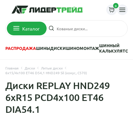
0
Каталог
ШИННЫЙ
РАСПРОДАЖА
ШИНЫ
ДИСКИ
ШИНОМОНТАЖ
КАЛЬКУЛЯТОР
Главная
Диски
Литые диски
6x15/4x100 ET46 D54,1 HND249 Sil (конус, C570)
Диски REPLAY HND249
6xR15 PCD4x100 ET46
DIA54.1