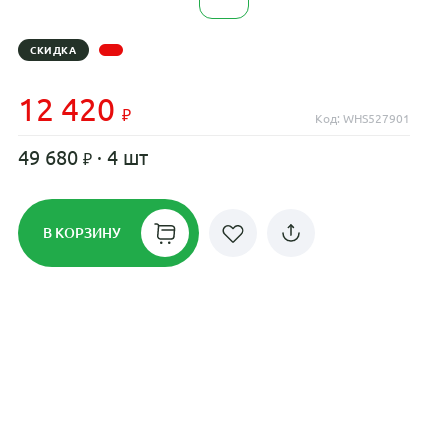
СКИДКА
12 420
Код: WHS527901
49 680
· 4 шт
В КОРЗИНУ
Рассрочка до 24 месяцев на все
диски
Плати по частям в рассрочку