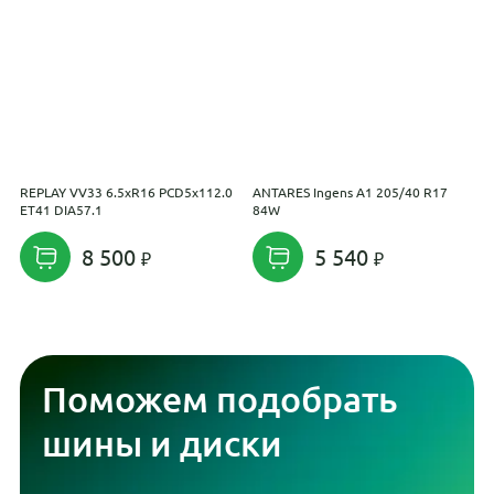
REPLAY VV33 6.5xR16 PCD5x112.0
ANTARES Ingens A1 205/40 R17
K
ET41 DIA57.1
84W
P
8 500
5 540
Поможем подобрать
шины и диски