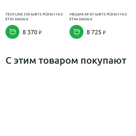
TECH LINE 539 6xR15 PCD4x114.3
MEGAMI AF-07 6xR15 PCD4x114.3
K
ET45 DIA56.6
ET44 DIA56.6
P
8 370
8 725
С этим товаром покупают