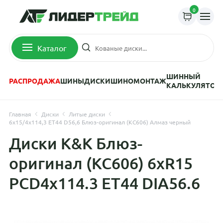
0
Каталог
ШИННЫЙ
РАСПРОДАЖА
ШИНЫ
ДИСКИ
ШИНОМОНТАЖ
КАЛЬКУЛЯТОР
Главная
Диски
Литые диски
6x15/4x114,3 ET44 D56,6 Блюз-оригинал (КС606) Алмаз черный
Диски K&K Блюз-
оригинал (КС606) 6xR15
PCD4x114.3 ET44 DIA56.6