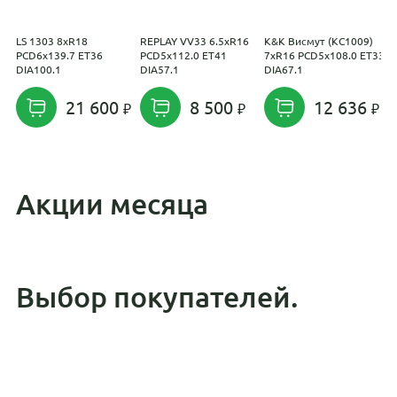
LS 1303 8xR18
REPLAY VV33 6.5xR16
K&K Висмут (КС1009)
K
PCD6x139.7 ET36
PCD5x112.0 ET41
7xR16 PCD5x108.0 ET33
7
DIA100.1
DIA57.1
DIA67.1
E
21 600
8 500
12 636
Акции месяца
Выбор покупателей.