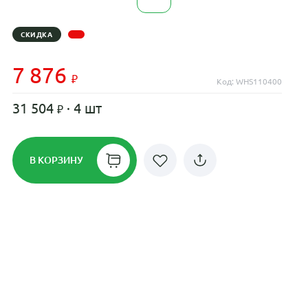
СКИДКА
7 876
Код: WHS110400
31 504
· 4 шт
В КОРЗИНУ
Рассрочка до 24 месяцев на все
диски
Плати по частям в рассрочку