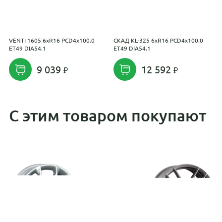
VENTI 1605 6xR16 PCD4x100.0
СКАД KL-325 6xR16 PCD4x100.0
X
ET49 DIA54.1
ET49 DIA54.1
E
9 039
12 592
С этим товаром покупают