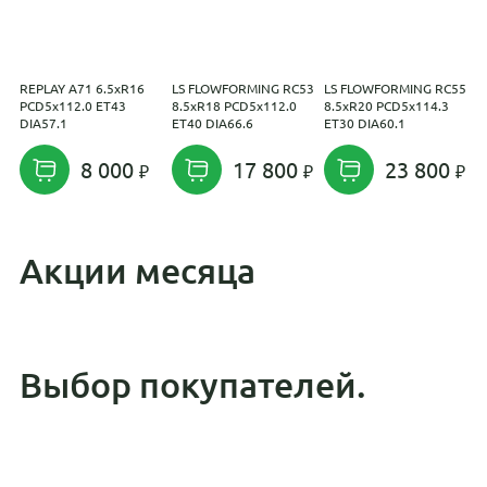
REPLAY A71 6.5xR16
LS FLOWFORMING RC53
LS FLOWFORMING RC55
С
PCD5x112.0 ET43
8.5xR18 PCD5x112.0
8.5xR20 PCD5x114.3
7
DIA57.1
ET40 DIA66.6
ET30 DIA60.1
E
8 000
17 800
23 800
Акции месяца
Выбор покупателей.