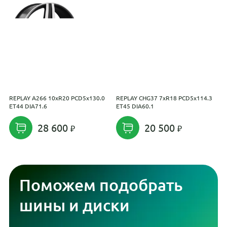
REPLAY A266 10xR20 PCD5x130.0
REPLAY CHG37 7xR18 PCD5x114.3
M
ET44 DIA71.6
ET45 DIA60.1
1
28 600
20 500
Поможем подобрать
шины и диски