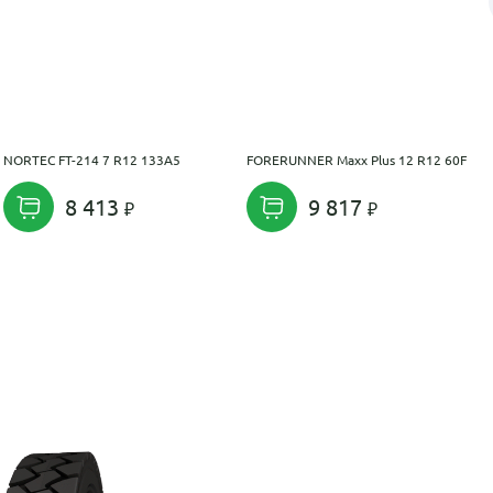
NORTEC FT-214 7 R12 133A5
FORERUNNER Maxx Plus 12 R12 60F
8 413
9 817