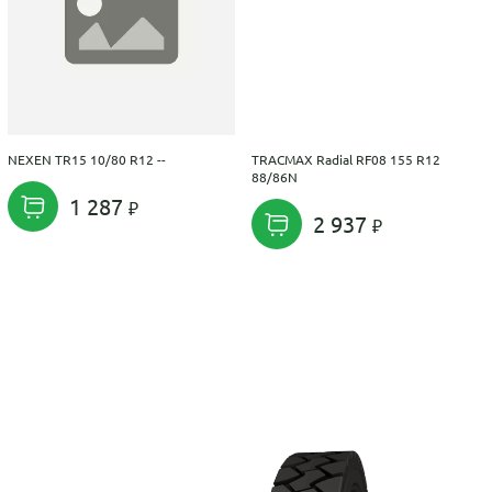
NEXEN TR15 10/80 R12 --
TRACMAX Radial RF08 155 R12
88/86N
1 287
2 937