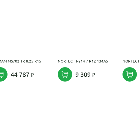
AM MS702 TR 8.25 R15
NORTEC FT-214 7 R12 134A5
NORTEC F
44 787
9 309