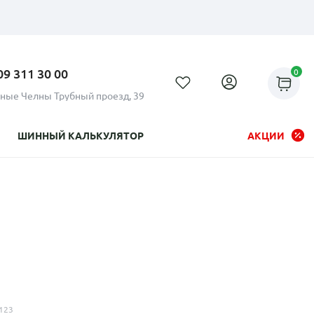
09 311 30 00
0
ные Челны Трубный проезд, 39
ШИННЫЙ КАЛЬКУЛЯТОР
АКЦИИ
Рассрочка до 24 месяцев на
все диски
123
Плати по частям в рассрочку