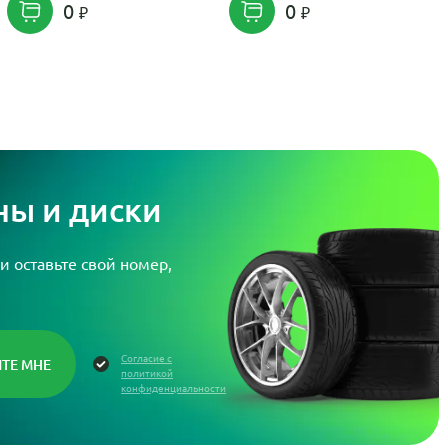
0
0
ы и диски
и оставьте свой номер,
Согласие с
политикой
конфиденциальности