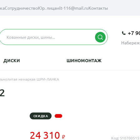
вка
Сотрудничество
Юр. лицам
lt-116@mail.ru
Контакты
+7 9
Набереж
ДИСКИ
ШИНОМОНТАЖ
Цельнолитая немаркая ШРИ-ЛАНКА
2
СКИДКА
24 310
Код: S10700515