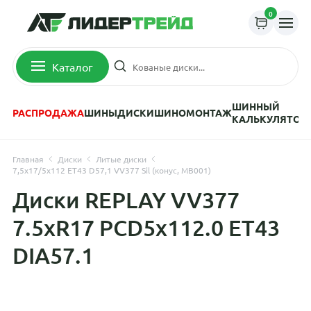
0
Каталог
ШИННЫЙ
РАСПРОДАЖА
ШИНЫ
ДИСКИ
ШИНОМОНТАЖ
КАЛЬКУЛЯТОР
Главная
Диски
Литые диски
7,5x17/5x112 ET43 D57,1 VV377 Sil (конус, MB001)
Диски REPLAY VV377
7.5xR17 PCD5x112.0 ET43
DIA57.1