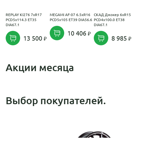
REPLAY KI276 7xR17
MEGAMI AF-07 6.5xR16
СКАД Джокер 6xR15
M
PCD5x114.3 ET35
PCD5x105 ET39 DIA56.6
PCD4x100.0 ET38
P
DIA67.1
DIA67.1
10 406
13 500
8 985
Акции месяца
Выбор покупателей.