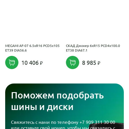
MEGAMI AF-07 6.5xR16 PCD5x105
СКАД Джокер 6xR15 PCD4x100.0
M
ET39 DIA56.6
ET38 DIA67.1
E
10 406
8 985
Поможем подобрать
шины и диски
Свяжитесь с нами по телефону
+7 909 311 30 00
или оставьте свой номер, чтобы мы связались с