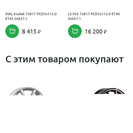
RIAL Kodiak 7xR17 PCD5x112.0
LS 956 7xR17 PCD5x112.0 ET40
N
ET45 DIA57.1
DIA57.1
D
8 415
16 200
С этим товаром покупают