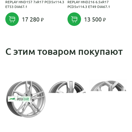
REPLAY HND157 7xR17 PCD5x114.3
REPLAY HND216 6.5xR17
K
ET53 DIA67.1
PCD5x114.3 ET49 DIA67.1
P
17 280
13 500
С этим товаром покупают