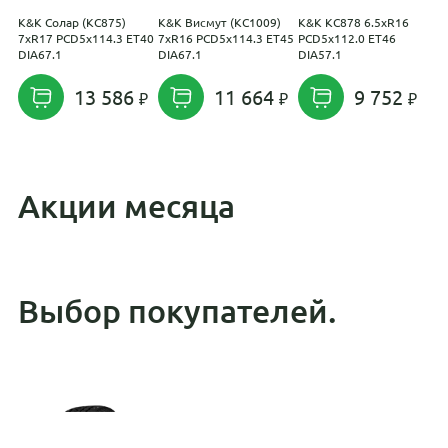
K&K Солар (КС875)
K&K Висмут (КС1009)
K&K КС878 6.5xR16
K
7xR17 PCD5x114.3 ET40
7xR16 PCD5x114.3 ET45
PCD5x112.0 ET46
6
DIA67.1
DIA67.1
DIA57.1
D
13 586
11 664
9 752
Акции месяца
Выбор покупателей.