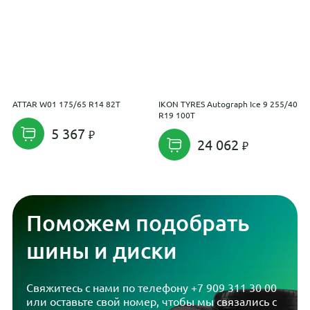
ATTAR W01 175/65 R14 82T
IKON TYRES Autograph Ice 9 255/40
K
R19 100T
P
5 367
24 062
Поможем подобрать
шины и диски
Свяжитесь с нами по телефону
+7 909 311 30 00
или оставьте свой номер, чтобы мы связались с