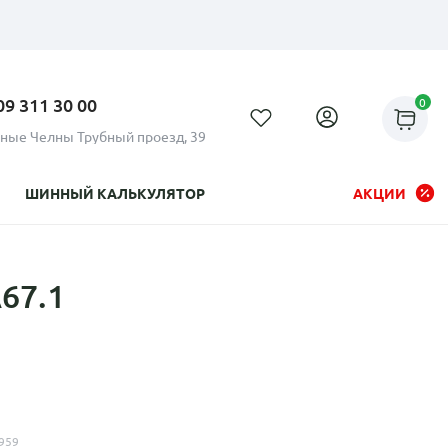
09 311 30 00
0
ные Челны Трубный проезд, 39
ШИННЫЙ КАЛЬКУЛЯТОР
АКЦИИ
67.1
Рассрочка до 24 месяцев на
все диски
959
Плати по частям в рассрочку