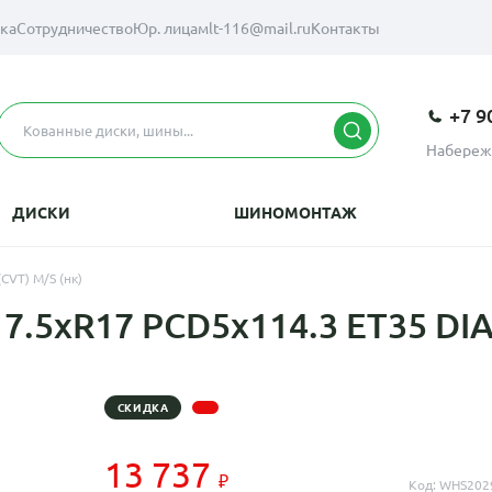
вка
Сотрудничество
Юр. лицам
lt-116@mail.ru
Контакты
+7 9
Набереж
ДИСКИ
ШИНОМОНТАЖ
CVT) M/S (нк)
 7.5xR17 PCD5x114.3 ET35 DIA
СКИДКА
13 737
Код: WHS202