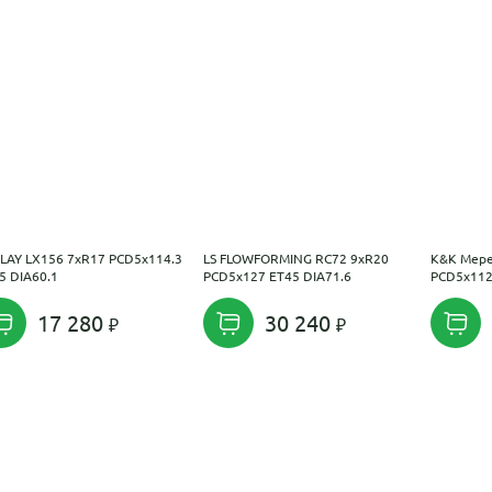
LAY LX156 7xR17 PCD5x114.3
LS FLOWFORMING RC72 9xR20
K&K Мере
5 DIA60.1
PCD5x127 ET45 DIA71.6
PCD5x112
17 280
30 240