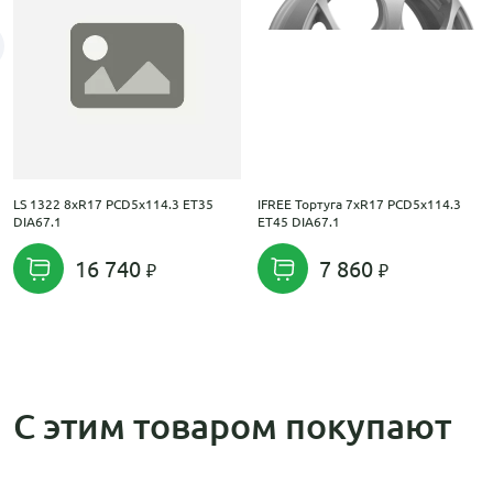
LS 1322 8xR17 PCD5x114.3 ET35
IFREE Тортуга 7xR17 PCD5x114.3
DIA67.1
ET45 DIA67.1
16 740
7 860
С этим товаром покупают