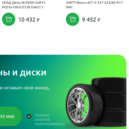
СКАД Дели (КЛ300) 6xR15
VIATTI Bosco A/T V-237 225/60 R17
PCD5x100.0 ET38 DIA57.1
99H
10 432
9 452
ы и диски
и оставьте свой номер,
Согласие с
политикой
конфиденциальности