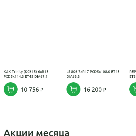
K&K Trinity (КС615) 6xR15
LS 806 7xR17 PCD5x108.0 ET45
REP
PCD5x114.3 ET45 DIA67.1
DIA63.3
ET3
10 756
16 200
Акции месяца