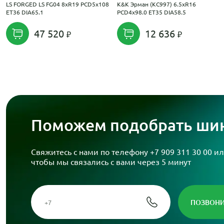
LS FORGED LS FG04 8xR19 PCD5x108
K&K Эрман (КС997) 6.5xR16
ET36 DIA65.1
PCD4x98.0 ET35 DIA58.5
47 520
12 636
Поможем подобрать шин
Свяжитесь с нами по телефону
+7 909 311 30 00
ил
чтобы мы связались с вами через 5 минут