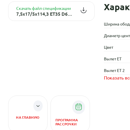
Харак
Скачать файл спецификации
7,5x17/5x114,3 ET35 D67,1 1022 Right (CVT) M/S (нк)
Ширина обод
Диаметр центр
Цвет
Вылет ET
Вылет ET 2
Показать вс
НА ГЛАВНУЮ
ПРОГРАММА
РАССРОЧКИ