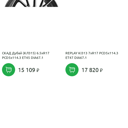
СКАД Дубай (КЛ315) 6.5xR17
REPLAY KI313 7xR17 PCD5x114.3
PCD5x114.3 ET45 DIA67.1
ET47 DIA67.1
15 109
17 820