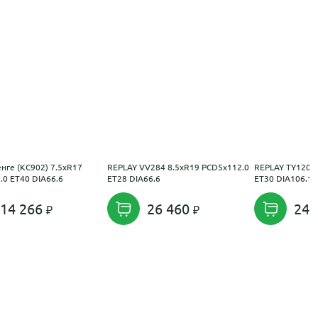
нге (КС902) 7.5xR17
REPLAY VV284 8.5xR19 PCD5x112.0
REPLAY TY120 7
.0 ET40 DIA66.6
ET28 DIA66.6
ET30 DIA106.1
14 266
26 460
24 