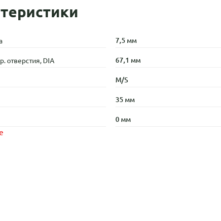
теристики
7,5 мм
а
67,1 мм
. отверстия, DIA
M/S
35 мм
0 мм
е