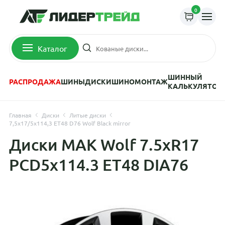
0
Каталог
ШИННЫЙ
РАСПРОДАЖА
ШИНЫ
ДИСКИ
ШИНОМОНТАЖ
КАЛЬКУЛЯТОР
Главная
Диски
Литые диски
7,5x17/5x114,3 ET48 D76 Wolf Black mirror
Диски MAK Wolf 7.5xR17
PCD5x114.3 ET48 DIA76