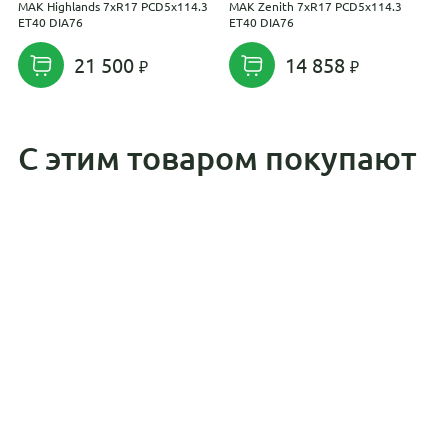
MAK Highlands 7xR17 PCD5x114.3
MAK Zenith 7xR17 PCD5x114.3
M
ET40 DIA76
ET40 DIA76
D
21 500
14 858
С этим товаром покупают