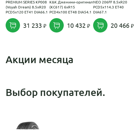
PREMIUM SERIES КР008
K&K Джемини-оригинал
NEO 206FF 8.5xR20
T
(Voyah Dream) 8.5xR20
(КС617) 6xR15
PCD5x114.3 ET40
P
PCD5x120 ET41 DIA66.1
PCD4x100 ET48 DIA54.1
DIA67.1
31 233
10 432
20 466
Акции месяца
Выбор покупателей.