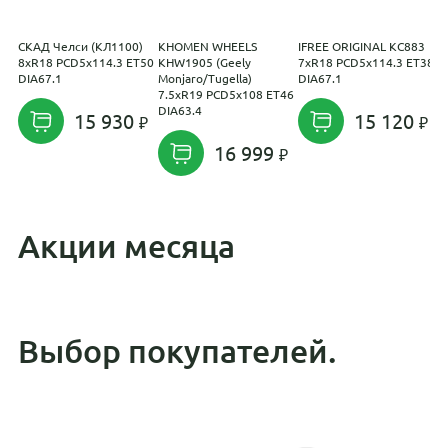
СКАД Челси (КЛ1100)
KHOMEN WHEELS
IFREE ORIGINAL КС883
С
8xR18 PCD5x114.3 ET50
KHW1905 (Geely
7xR18 PCD5x114.3 ET38
6
DIA67.1
Monjaro/Tugella)
DIA67.1
E
7.5xR19 PCD5x108 ET46
DIA63.4
15 930
15 120
16 999
Акции месяца
Выбор покупателей.