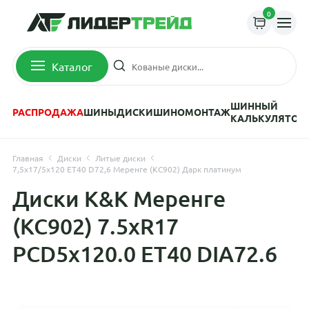
0
Каталог
ШИННЫЙ
РАСПРОДАЖА
ШИНЫ
ДИСКИ
ШИНОМОНТАЖ
КАЛЬКУЛЯТОР
Главная
Диски
Литые диски
7,5x17/5x120 ET40 D72,6 Меренге (КС902) Дарк платинум
Диски K&K Меренге
(КС902) 7.5xR17
PCD5x120.0 ET40 DIA72.6