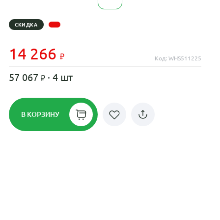
СКИДКА
14 266
Код: WHS511225
57 067
· 4 шт
В КОРЗИНУ
Рассрочка до 24 месяцев на все
диски
Плати по частям в рассрочку