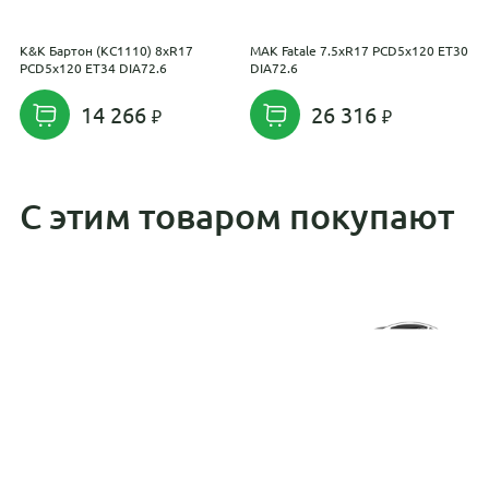
K&K Бартон (КС1110) 8xR17
MAK Fatale 7.5xR17 PCD5x120 ET30
R
PCD5x120 ET34 DIA72.6
DIA72.6
E
14 266
26 316
С этим товаром покупают