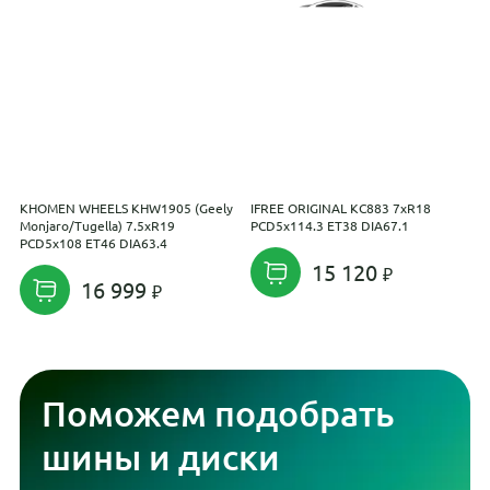
KHOMEN WHEELS KHW1905 (Geely
IFREE ORIGINAL КС883 7xR18
I
Monjaro/Tugella) 7.5xR19
PCD5x114.3 ET38 DIA67.1
2
PCD5x108 ET46 DIA63.4
15 120
16 999
Поможем подобрать
шины и диски