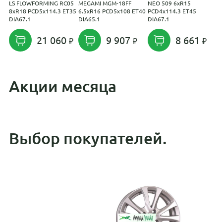
LS FLOWFORMING RC05
MEGAMI MGM-18FF
NEO 509 6xR15
R
8xR18 PCD5x114.3 ET35
6.5xR16 PCD5x108 ET40
PCD4x114.3 ET45
P
DIA67.1
DIA65.1
DIA67.1
D
21 060
9 907
8 661
Акции месяца
Выбор покупателей.