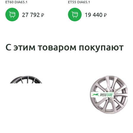
ET60 DIA65.1
ET55 DIA65.1
T
E
27 792
19 440
С этим товаром покупают