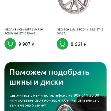
MEGAMI MGM-18FF 6.5xR16
NEO 509 6xR15 PCD4x114.3 ET45
5
PCD5x108 ET40 DIA65.1
DIA67.1
9 907
8 661
Поможем подобрать
шины и диски
Свяжитесь с нами по телефону
+7 909 311 30 00
или оставьте свой номер, чтобы мы связались с
вами через 5 минут