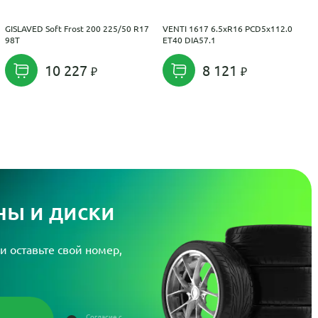
GISLAVED Soft Frost 200 225/50 R17
VENTI 1617 6.5xR16 PCD5x112.0
98T
ET40 DIA57.1
10 227
8 121
ы и диски
и оставьте свой номер,
Согласие с