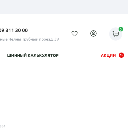
09 311 30 00
0
ные Челны Трубный проезд, 39
ШИННЫЙ КАЛЬКУЛЯТОР
АКЦИИ
Рассрочка до 24 месяцев на
все диски
384
Плати по частям в рассрочку