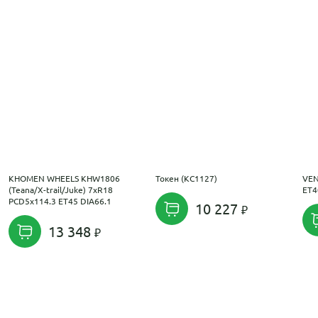
KHOMEN WHEELS KHW1806
Токен (КС1127)
VEN
(Teana/X-trail/Juke) 7xR18
ET4
PCD5x114.3 ET45 DIA66.1
10 227
13 348