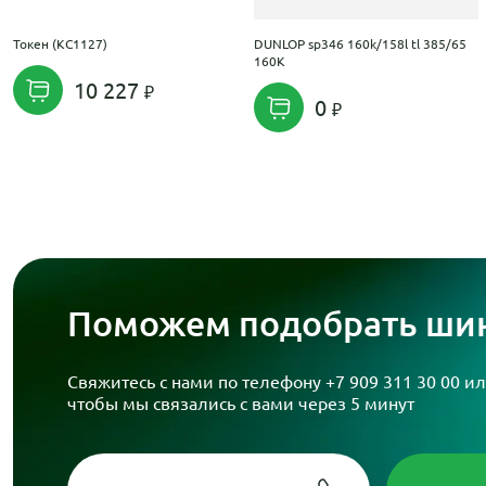
Токен (КС1127)
DUNLOP sp346 160k/158l tl 385/65
160K
10 227
0
Поможем подобрать шин
Свяжитесь с нами по телефону
+7 909 311 30 00
ил
чтобы мы связались с вами через 5 минут