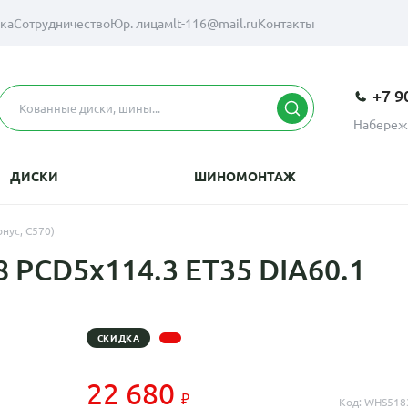
вка
Сотрудничество
Юр. лицам
lt-116@mail.ru
Контакты
+7 9
Набереж
ДИСКИ
ШИНОМОНТАЖ
онус, C570)
 PCD5x114.3 ET35 DIA60.1
СКИДКА
22 680
Код: WHS518