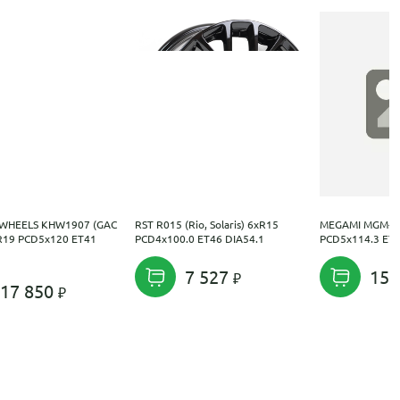
WHEELS KHW1907 (GAC
RST R015 (Rio, Solaris) 6xR15
MEGAMI MGM-17
xR19 PCD5x120 ET41
PCD4x100.0 ET46 DIA54.1
PCD5x114.3 ET4
7 527
15 
17 850