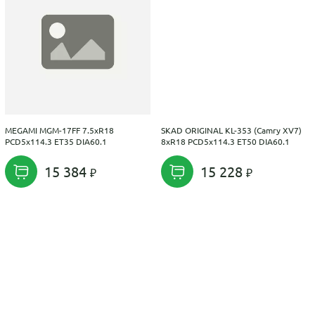
MEGAMI MGM-17FF 7.5xR18
SKAD ORIGINAL KL-353 (Camry XV7)
PCD5x114.3 ET35 DIA60.1
8xR18 PCD5x114.3 ET50 DIA60.1
15 384
15 228