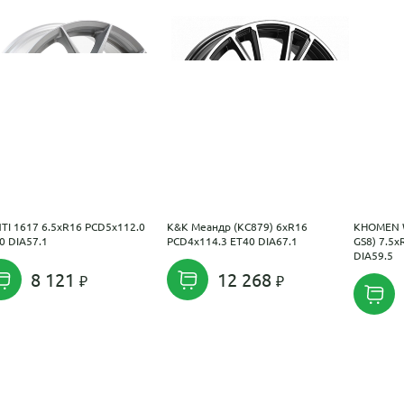
TI 1617 6.5xR16 PCD5x112.0
K&K Меандр (КС879) 6xR16
KHOMEN 
0 DIA57.1
PCD4x114.3 ET40 DIA67.1
GS8) 7.5
DIA59.5
8 121
12 268