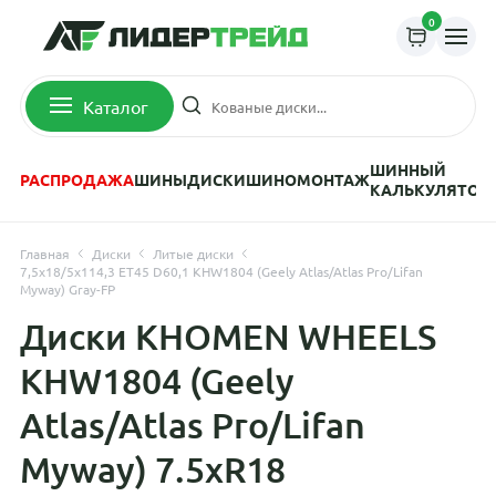
0
Каталог
ШИННЫЙ
РАСПРОДАЖА
ШИНЫ
ДИСКИ
ШИНОМОНТАЖ
КАЛЬКУЛЯТОР
Главная
Диски
Литые диски
7,5x18/5x114,3 ET45 D60,1 KHW1804 (Geely Atlas/Atlas Pro/Lifan
Myway) Gray-FP
Диски KHOMEN WHEELS
KHW1804 (Geely
Atlas/Atlas Pro/Lifan
Myway) 7.5xR18