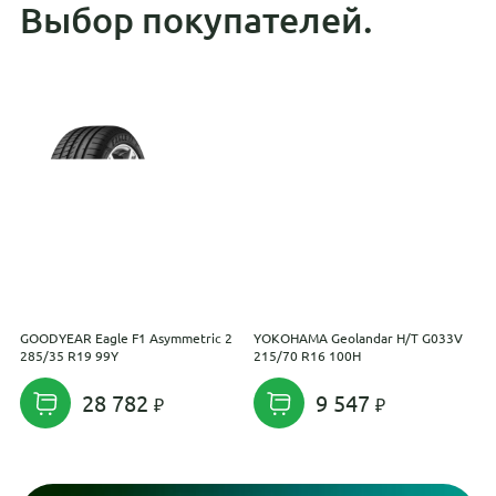
Выбор покупателей.
GOODYEAR Eagle F1 Asymmetric 2
YOKOHAMA Geolandar H/T G033V
F
285/35 R19 99Y
215/70 R16 100H
P
28 782
9 547