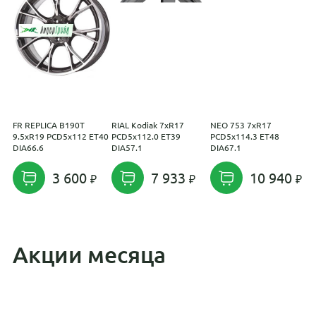
FR REPLICA B190T
RIAL Kodiak 7xR17
NEO 753 7xR17
L
9.5xR19 PCD5x112 ET40
PCD5x112.0 ET39
PCD5x114.3 ET48
P
DIA66.6
DIA57.1
DIA67.1
D
3 600
7 933
10 940
Акции месяца