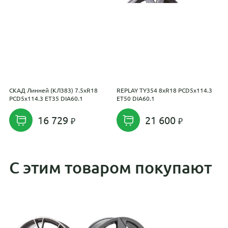
СКАД Линней (КЛ383) 7.5xR18
REPLAY TY354 8xR18 PCD5x114.3
I
PCD5x114.3 ET35 DIA60.1
ET50 DIA60.1
D
16 729
21 600
С этим товаром покупают