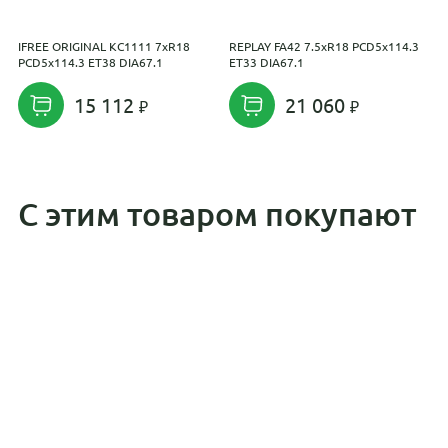
IFREE ORIGINAL КС1111 7xR18
REPLAY FA42 7.5xR18 PCD5x114.3
K
PCD5x114.3 ET38 DIA67.1
ET33 DIA67.1
(
D
15 112
21 060
С этим товаром покупают