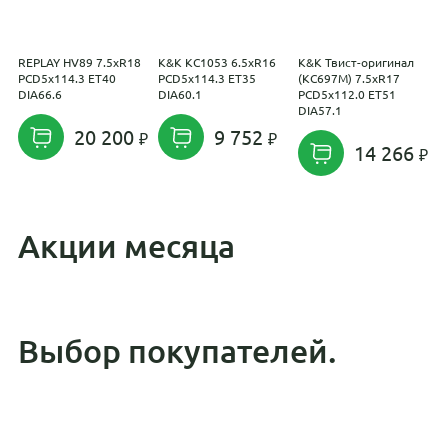
REPLAY HV89 7.5xR18
K&K КС1053 6.5xR16
K&K Твист-оригинал
K
PCD5x114.3 ET40
PCD5x114.3 ET35
(КС697М) 7.5xR17
(
DIA66.6
DIA60.1
PCD5x112.0 ET51
P
DIA57.1
D
20 200
9 752
14 266
Акции месяца
Выбор покупателей.