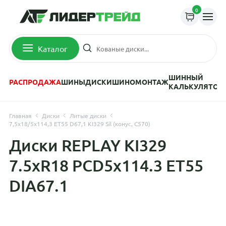
0
Каталог
ШИННЫЙ
РАСПРОДАЖА
ШИНЫ
ДИСКИ
ШИНОМОНТАЖ
КАЛЬКУЛЯТОР
Главная
Диски
Литые диски
7,5x18/5x114,3 ET55 D67,1 KI329 Sil (конус, C570)
Диски REPLAY KI329
7.5xR18 PCD5x114.3 ET55
DIA67.1