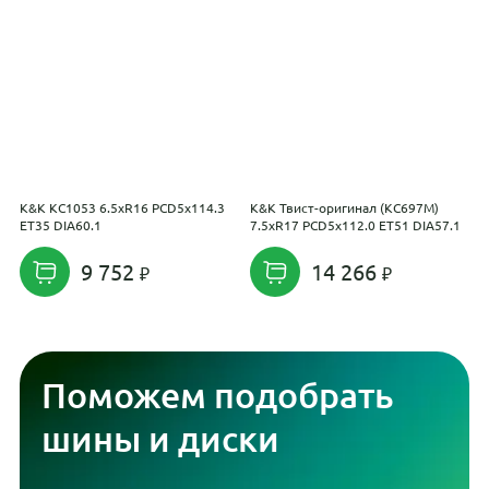
K&K КС1053 6.5xR16 PCD5x114.3
K&K Твист-оригинал (КС697М)
H
ET35 DIA60.1
7.5xR17 PCD5x112.0 ET51 DIA57.1
2
9 752
14 266
Поможем подобрать
шины и диски