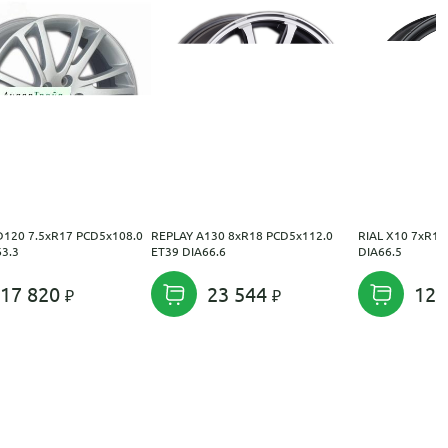
D120 7.5xR17 PCD5x108.0
REPLAY A130 8xR18 PCD5x112.0
RIAL X10 7xR18
63.3
ET39 DIA66.6
DIA66.5
17 820
23 544
12 