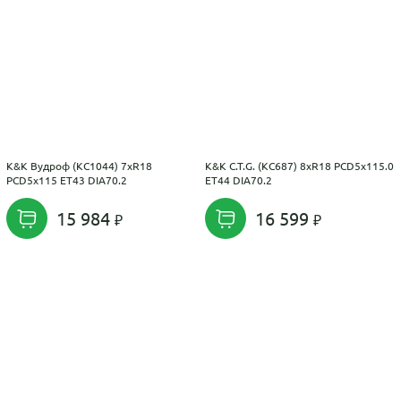
K&K Вудроф (КС1044) 7xR18
K&K C.T.G. (КС687) 8xR18 PCD5x115.0
PCD5x115 ET43 DIA70.2
ET44 DIA70.2
15 984
16 599