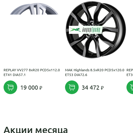
REPLAY VV277 8xR20 PCD5x112.0
MAK Highlands 8.5xR20 PCD5x120.0
REP
ET41 DIA57.1
ET53 DIA72.6
ET3
19 000
34 472
Акции месяца