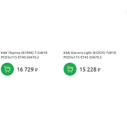
K&K Портер (КС906) 7.5xR18
K&K Karrera Light (КС935) 7xR18
PCD5x115 ET40 DIA70.2
PCD5x115 ET45 DIA70.2
16 729
15 228