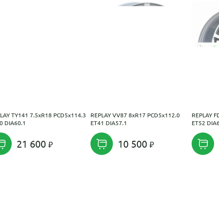
LAY TY141 7.5xR18 PCD5x114.3
REPLAY VV87 8xR17 PCD5x112.0
REPLAY F
0 DIA60.1
ET41 DIA57.1
ET52 DIA
21 600
10 500