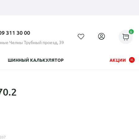
09 311 30 00
0
ные Челны Трубный проезд, 39
ШИННЫЙ КАЛЬКУЛЯТОР
АКЦИИ
70.2
Рассрочка до 24 месяцев на
все диски
207
Плати по частям в рассрочку