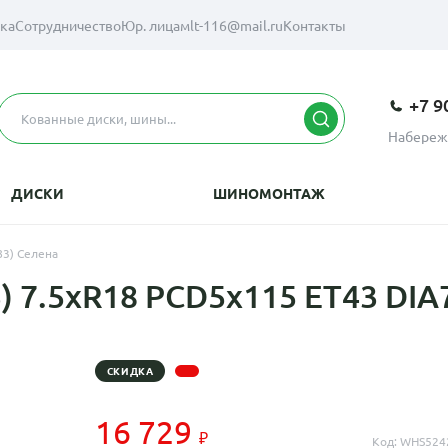
вка
Сотрудничество
Юр. лицам
lt-116@mail.ru
Контакты
+7 9
Набереж
ДИСКИ
ШИНОМОНТАЖ
83) Селена
 7.5xR18 PCD5x115 ET43 DIA
СКИДКА
16 729
Код: WHS524