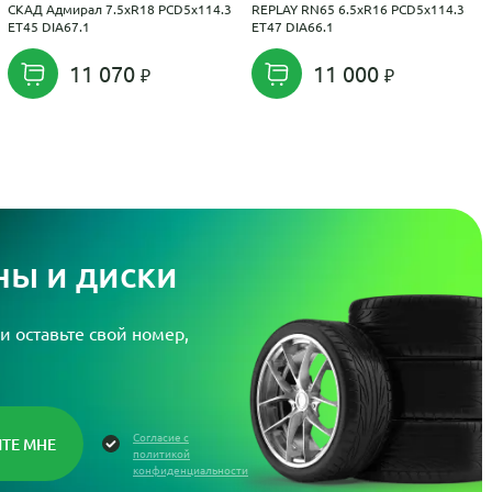
СКАД Адмирал 7.5xR18 PCD5x114.3
REPLAY RN65 6.5xR16 PCD5x114.3
ET45 DIA67.1
ET47 DIA66.1
11 070
11 000
ы и диски
и оставьте свой номер,
Согласие с
политикой
конфиденциальности