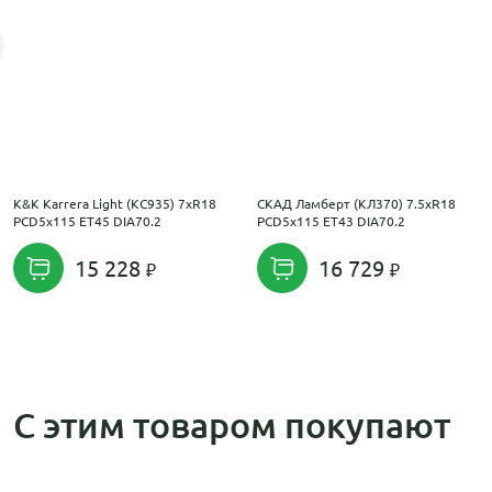
K&K Karrera Light (КС935) 7xR18
СКАД Ламберт (КЛ370) 7.5xR18
PCD5x115 ET45 DIA70.2
PCD5x115 ET43 DIA70.2
15 228
16 729
С этим товаром покупают