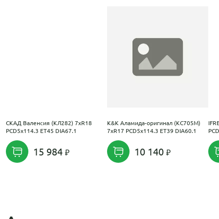
СКАД Валенсия (КЛ282) 7xR18
K&K Аламида-оригинал (КС705М)
IFR
PCD5x114.3 ET45 DIA67.1
7xR17 PCD5x114.3 ET39 DIA60.1
PCD
15 984
10 140