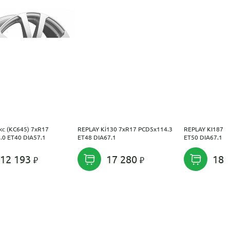
кс (КС645) 7xR17
REPLAY Ki130 7xR17 PCD5x114.3
REPLAY KI187 7
.0 ET40 DIA57.1
ET48 DIA67.1
ET50 DIA67.1
12 193
17 280
18 