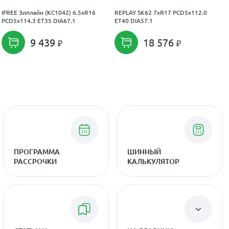
IFREE Зиплайн (КС1042) 6.5xR16
REPLAY SK62 7xR17 PCD5x112.0
PCD5x114.3 ET35 DIA67.1
ET40 DIA57.1
9 439
18 576
ПРОГРАММА
ШИННЫЙ
РАССРОЧКИ
КАЛЬКУЛЯТОР