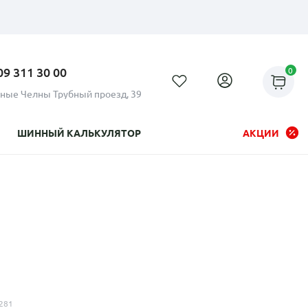
09 311 30 00
0
ные Челны Трубный проезд, 39
ШИННЫЙ КАЛЬКУЛЯТОР
АКЦИИ
Рассрочка до 24 месяцев на
все диски
281
Плати по частям в рассрочку