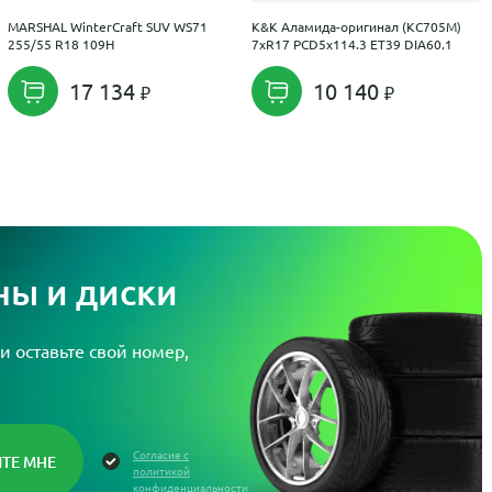
MARSHAL WinterCraft SUV WS71
K&K Аламида-оригинал (КС705М)
255/55 R18 109H
7xR17 PCD5x114.3 ET39 DIA60.1
17 134
10 140
ы и диски
и оставьте свой номер,
Согласие с
политикой
конфиденциальности