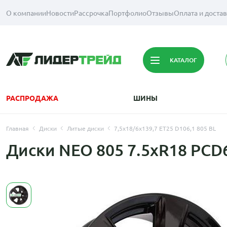
О компании
Новости
Рассрочка
Портфолио
Отзывы
Оплата и доста
КАТАЛОГ
РАСПРОДАЖА
ШИНЫ
Главная
Диски
Литые диски
7,5x18/6x139,7 ET25 D106,1 805 BL
Диски NEO 805 7.5xR18 PCD6