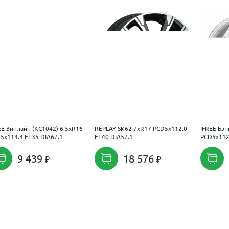
EE Зиплайн (КС1042) 6.5xR16
REPLAY SK62 7xR17 PCD5x112.0
IFREE Бэн
5x114.3 ET35 DIA67.1
ET40 DIA57.1
PCD5x112
9 439
18 576