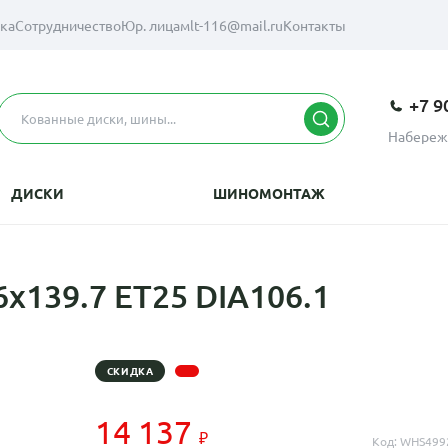
вка
Сотрудничество
Юр. лицам
lt-116@mail.ru
Контакты
+7 9
Набереж
ДИСКИ
ШИНОМОНТАЖ
x139.7 ET25 DIA106.1
СКИДКА
14 137
Код: WHS499