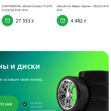
CONTINENTAL WinterContact TS 870
SAILUN Ice Blazer Alpine+ 185/55 R16
P 235/50 R18 101V
87H
27 353
4 482
ы и диски
и оставьте свой номер,
Согласие с
политикой
конфиденциальности