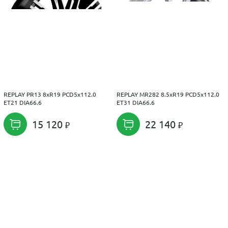
REPLAY PR13 8xR19 PCD5x112.0
REPLAY MR282 8.5xR19 PCD5x112.0
ET21 DIA66.6
ET31 DIA66.6
15 120
22 140