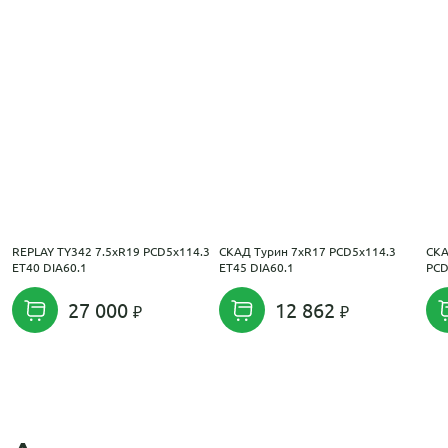
REPLAY TY342 7.5xR19 PCD5x114.3
СКАД Турин 7xR17 PCD5x114.3
СКА
ET40 DIA60.1
ET45 DIA60.1
PCD
27 000
12 862