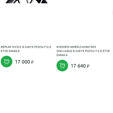
REPLAY VV322 8.5xR19 PCD5x112.0
KHOMEN WHEELS KHW1903
ET28 DIA66.6
(Mercedes) 8.5xR19 PCD5x112.0 ET38
DIA66.6
17 000
17 640