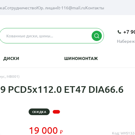
вка
Сотрудничество
Юр. лицам
lt-116@mail.ru
Контакты
+7 9
Набереж
ДИСКИ
ШИНОМОНТАЖ
нус, MB001)
9 PCD5x112.0 ET47 DIA66.6
СКИДКА
19 000
Код: WHS132