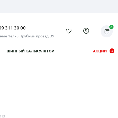
09 311 30 00
0
ные Челны Трубный проезд, 39
ШИННЫЙ КАЛЬКУЛЯТОР
АКЦИИ
Рассрочка до 24 месяцев на
все диски
415
Плати по частям в рассрочку