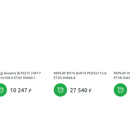
Д Амиата (КЛ327) 7xR17
REPLAY B316 8xR19 PCD5x112.0
REPLAY V
5x108.0 ET45 DIA60.1
ET30 DIA66.6
ET38 DIA
10 247
27 540