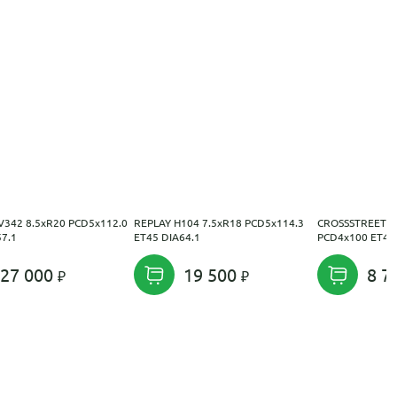
V342 8.5xR20 PCD5x112.0
REPLAY H104 7.5xR18 PCD5x114.3
CROSSSTREET C
57.1
ET45 DIA64.1
PCD4x100 ET40 
27 000
19 500
8 7