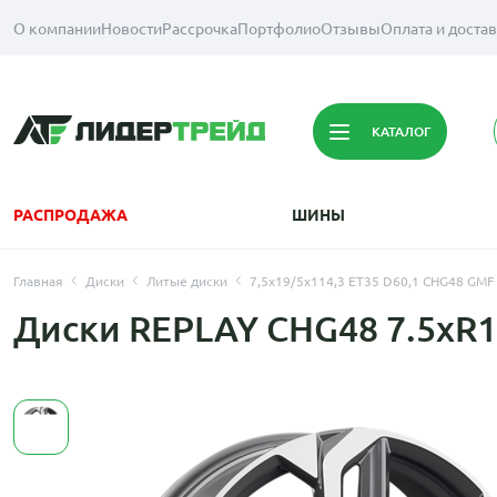
О компании
Новости
Рассрочка
Портфолио
Отзывы
Оплата и доста
КАТАЛОГ
РАСПРОДАЖА
ШИНЫ
Главная
Диски
Литые диски
7,5x19/5x114,3 ET35 D60,1 CHG48 GMF 
Диски REPLAY CHG48 7.5xR1