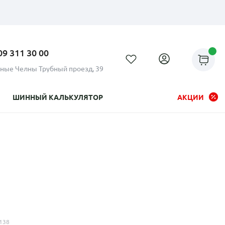
09 311 30 00
ные Челны Трубный проезд, 39
ШИННЫЙ КАЛЬКУЛЯТОР
АКЦИИ
Рассрочка до 24 месяцев на
все диски
138
Плати по частям в рассрочку