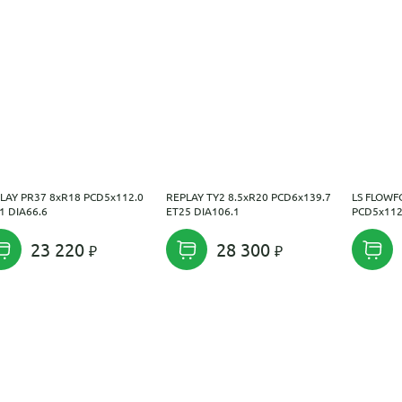
LAY PR37 8xR18 PCD5x112.0
REPLAY TY2 8.5xR20 PCD6x139.7
LS FLOWF
1 DIA66.6
ET25 DIA106.1
PCD5x112
23 220
28 300