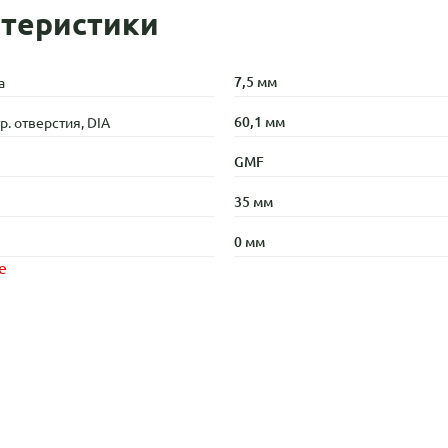
теристики
7,5 мм
а
60,1 мм
. отверстия, DIA
GMF
35 мм
0 мм
е