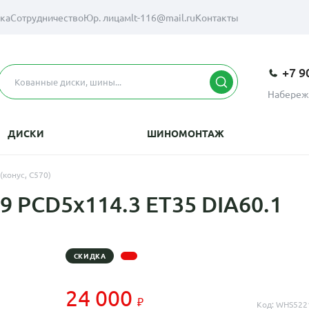
вка
Сотрудничество
Юр. лицам
lt-116@mail.ru
Контакты
+7 9
Набереж
ДИСКИ
ШИНОМОНТАЖ
(конус, C570)
9 PCD5x114.3 ET35 DIA60.1
СКИДКА
24 000
Код: WHS522