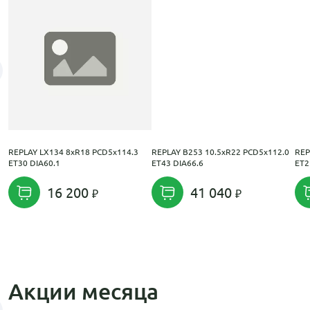
REPLAY LX134 8xR18 PCD5x114.3
REPLAY B253 10.5xR22 PCD5x112.0
REP
ET30 DIA60.1
ET43 DIA66.6
ET2
16 200
41 040
Акции месяца