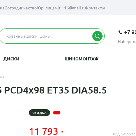
вка
Сотрудничество
Юр. лицам
lt-116@mail.ru
Контакты
+7 9
Набереж
ДИСКИ
ШИНОМОНТАЖ
ус)
 PCD4x98 ET35 DIA58.5
СКИДКА
11 793
Код: WHS523