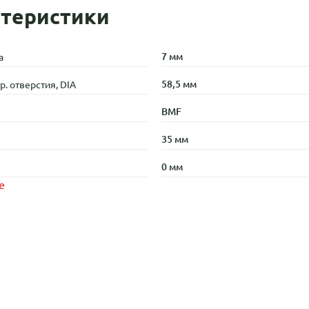
теристики
7 мм
а
58,5 мм
. отверстия, DIA
BMF
35 мм
0 мм
е