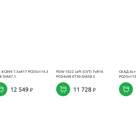
 КС894 7.5xR17 PCD5x114.3
PDW 1022 Left (CVT) 7xR16
СКАД Аст
6 DIA67.1
PCD4x98 ET30 DIA58.5
PCD5x112
12 549
11 728