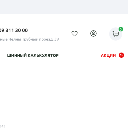
09 311 30 00
0
ные Челны Трубный проезд, 39
ШИННЫЙ КАЛЬКУЛЯТОР
АКЦИИ
Рассрочка до 24 месяцев на
все диски
343
Плати по частям в рассрочку