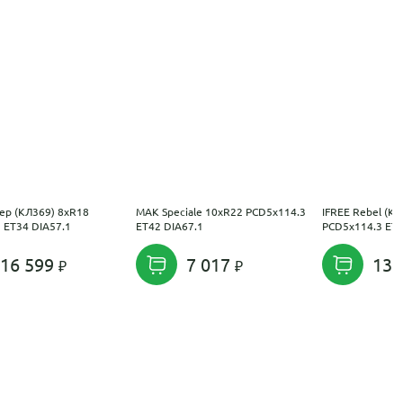
ер (КЛ369) 8xR18
MAK Speciale 10xR22 PCD5x114.3
IFREE Rebel (К
 ET34 DIA57.1
ET42 DIA67.1
PCD5x114.3 ET4
16 599
7 017
13 