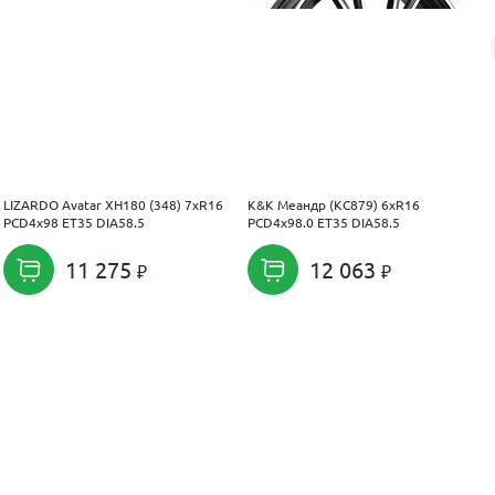
LIZARDO Avatar XH180 (348) 7xR16
K&K Меандр (КС879) 6xR16
PCD4x98 ET35 DIA58.5
PCD4x98.0 ET35 DIA58.5
11 275
12 063