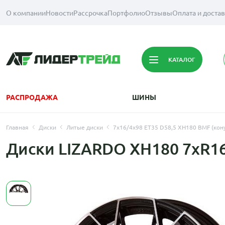
О компании
Новости
Рассрочка
Портфолио
Отзывы
Оплата и доста
КАТАЛОГ
РАСПРОДАЖА
ШИНЫ
Главная
Диски
Литые диски
7x16/4x98 ET35 D58,5 XH180 BMF (кон
Диски LIZARDO XH180 7xR16