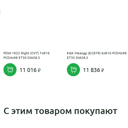
PDW 1022 Right (CVT) 7xR16
K&K Меандр (КС879) 6xR16 PCD4x98
PCD4x98 ET30 DIA58.5
ET35 DIA58.5
11 016
11 836
С этим товаром покупают