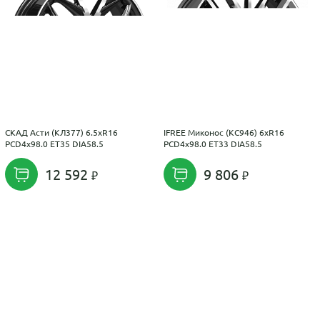
СКАД Асти (КЛ377) 6.5xR16
IFREE Миконос (КС946) 6xR16
PCD4x98.0 ET35 DIA58.5
PCD4x98.0 ET33 DIA58.5
12 592
9 806