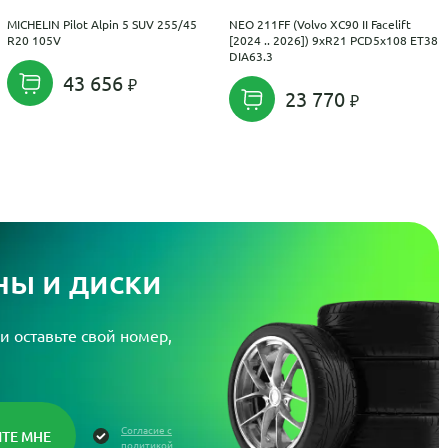
MICHELIN Pilot Alpin 5 SUV 255/45
NEO 211FF (Volvo XC90 II Facelift
R20 105V
[2024 .. 2026]) 9xR21 PCD5x108 ET38
DIA63.3
43 656
23 770
ы и диски
и оставьте свой номер,
Согласие с
политикой