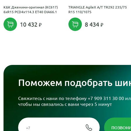
K&K Джемини-оригинал (КС617)
TRIANGLE AgileX A/T TR292 235/75
6xR15 PCD4x114.3 ET40 DIA66.1
R15 110/107S
10 432
8 434
Поможем подобрать шин
Свяжитесь с нами по телефону
+7 909 311 30 00
ил
чтобы мы связались с вами через 5 минут