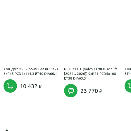
K&K Джемини-оригинал (КС617)
NEO 211FF (Volvo XC90 II Facelift
K&K
6xR15 PCD4x114.3 ET40 DIA66.1
[2024 .. 2026]) 9xR21 PCD5x108
ET4
ET38 DIA63.3
10 432
23 770