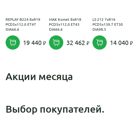
REPLAY B224 8xR19
MAK Komet 8xR18
LS 212 7xR16
P
PCD5x112.0 ET47
PCD5x112.0 ET43
PCD5x139.7 ET30
P
DIA66.6
DIA66.6
DIA98.5
D
19 440
32 462
14 040
Акции месяца
Выбор покупателей.