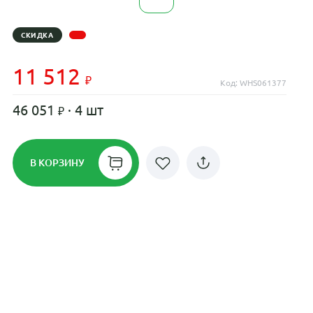
СКИДКА
11 512
Код: WHS061377
46 051
· 4 шт
В КОРЗИНУ
Рассрочка до 24 месяцев на все
диски
Плати по частям в рассрочку