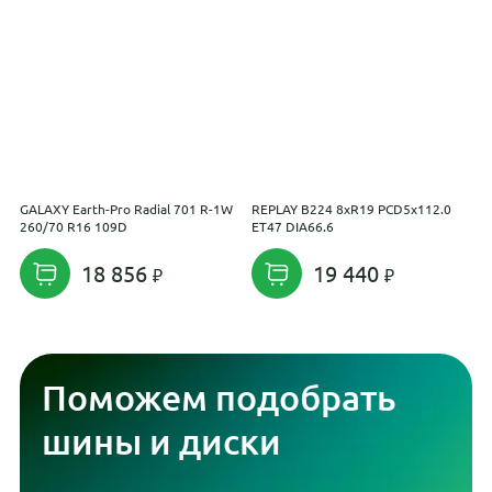
GALAXY Earth-Pro Radial 701 R-1W
REPLAY B224 8xR19 PCD5x112.0
D
260/70 R16 109D
ET47 DIA66.6
18 856
19 440
Поможем подобрать
шины и диски