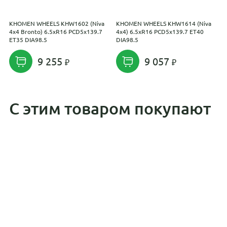
KHOMEN WHEELS KHW1602 (Niva
KHOMEN WHEELS KHW1614 (Niva
С
4x4 Bronto) 6.5xR16 PCD5x139.7
4x4) 6.5xR16 PCD5x139.7 ET40
P
ET35 DIA98.5
DIA98.5
9 255
9 057
С этим товаром покупают