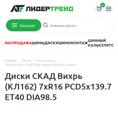
0
Каталог
ШИННЫЙ
РАСПРОДАЖА
ШИНЫ
ДИСКИ
ШИНОМОНТАЖ
КАЛЬКУЛЯТОР
Главная
Диски
Литые диски
7x16/5x139,7 ET40 D98,5 Вихрь (КЛ162) Селена
Диски СКАД Вихрь
(КЛ162) 7xR16 PCD5x139.7
ET40 DIA98.5