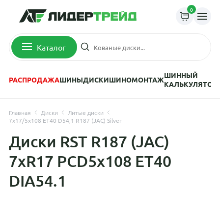
0
Каталог
ШИННЫЙ
РАСПРОДАЖА
ШИНЫ
ДИСКИ
ШИНОМОНТАЖ
КАЛЬКУЛЯТОР
Главная
Диски
Литые диски
7x17/5x108 ET40 D54,1 R187 (JAC) Silver
Диски RST R187 (JAC)
7xR17 PCD5x108 ET40
DIA54.1