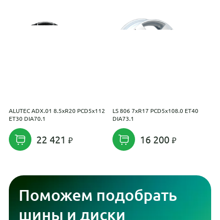
ALUTEC ADX.01 8.5xR20 PCD5x112
LS 806 7xR17 PCD5x108.0 ET40
R
ET30 DIA70.1
DIA73.1
E
22 421
16 200
Поможем подобрать
шины и диски