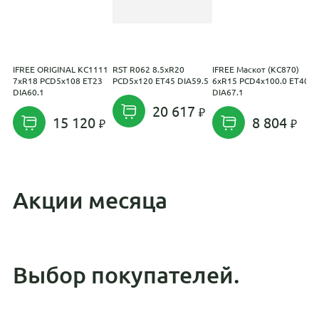
IFREE ORIGINAL КС1111
RST R062 8.5xR20
IFREE Маскот (КС870)
K
7xR18 PCD5x108 ET23
PCD5x120 ET45 DIA59.5
6xR15 PCD4x100.0 ET40
K
DIA60.1
DIA67.1
8
D
20 617
15 120
8 804
Акции месяца
Выбор покупателей.