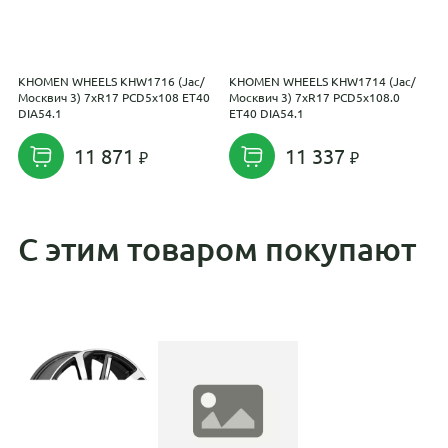
KHOMEN WHEELS KHW1716 (Jac/
KHOMEN WHEELS KHW1714 (Jac/
R
Москвич 3) 7xR17 PCD5x108 ET40
Москвич 3) 7xR17 PCD5x108.0
E
DIA54.1
ET40 DIA54.1
11 871
11 337
С этим товаром покупают