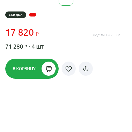
СКИДКА
17 820
Код: WHS229331
71 280
· 4 шт
В КОРЗИНУ
Рассрочка до 24 месяцев на все
диски
Плати по частям в рассрочку