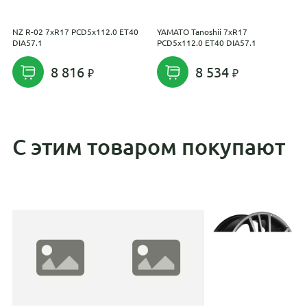
NZ R-02 7xR17 PCD5x112.0 ET40
YAMATO Tanoshii 7xR17
L
DIA57.1
PCD5x112.0 ET40 DIA57.1
D
8 816
8 534
С этим товаром покупают