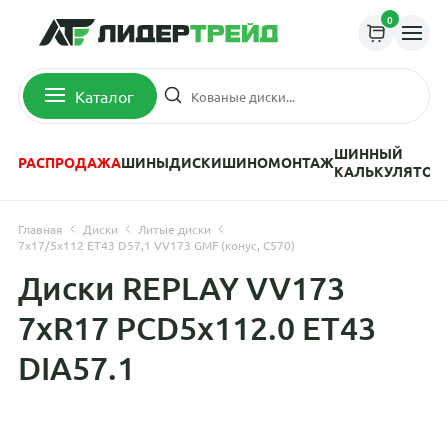
0
Каталог
ШИННЫЙ
РАСПРОДАЖА
ШИНЫ
ДИСКИ
ШИНОМОНТАЖ
КАЛЬКУЛЯТОР
Главная
Диски
Литые диски
7x17/5x112 ET43 D57,1 VV173 GMF (конус, C570)
Диски REPLAY VV173
7xR17 PCD5x112.0 ET43
DIA57.1