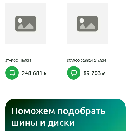
STARCO 18xR34
STARCO 026624 21xR34
K
248 681
89 703
Поможем подобрать
шины и диски