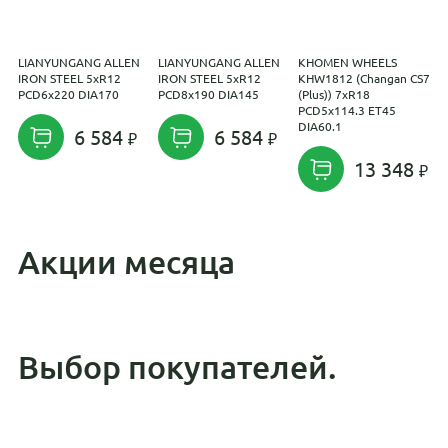
LIANYUNGANG ALLEN
LIANYUNGANG ALLEN
KHOMEN WHEELS
R
IRON STEEL 5xR12
IRON STEEL 5xR12
KHW1812 (Changan CS75
P
PCD6x220 DIA170
PCD8x190 DIA145
(Plus)) 7xR18
PCD5x114.3 ET45
DIA60.1
6 584
6 584
13 348
Акции месяца
Выбор покупателей.