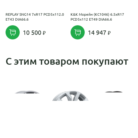
REPLAY SNG14 7xR17 PCD5x112.0
K&K Морейн (КС1046) 6.5xR17
С
ET43 DIA66.6
PCD5x112 ET49 DIA66.6
P
10 500
14 947
С этим товаром покупают