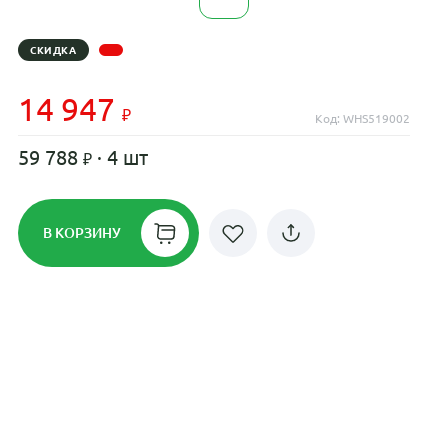
СКИДКА
14 947
Код: WHS519002
59 788
· 4 шт
В КОРЗИНУ
Рассрочка до 24 месяцев на все
диски
Плати по частям в рассрочку