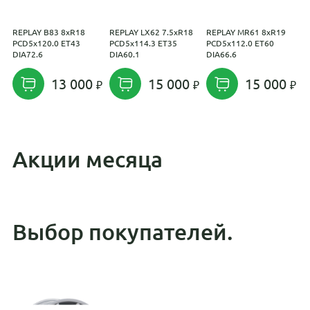
REPLAY B83 8xR18
REPLAY LX62 7.5xR18
REPLAY MR61 8xR19
T
PCD5x120.0 ET43
PCD5x114.3 ET35
PCD5x112.0 ET60
P
DIA72.6
DIA60.1
DIA66.6
D
13 000
15 000
15 000
Акции месяца
Выбор покупателей.