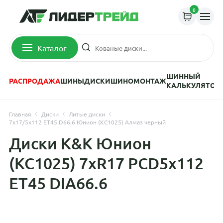
0
Каталог
ШИННЫЙ
РАСПРОДАЖА
ШИНЫ
ДИСКИ
ШИНОМОНТАЖ
КАЛЬКУЛЯТОР
Главная
Диски
Литые диски
7x17/5x112 ET45 D66,6 Юнион (КС1025) Алмаз черный
Диски K&K Юнион
(КС1025) 7xR17 PCD5x112
ET45 DIA66.6