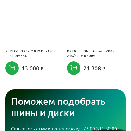
REPLAY B83 8xR18 PCD5x120.0
BRIDGESTONE Blizzak LM005
R
ET43 DIA72.6
245/45 R18 100V
E
13 000
21 308
Поможем подобрать
шины и диски
Свяжитесь с нами по телефону
+7 909 311 30 00