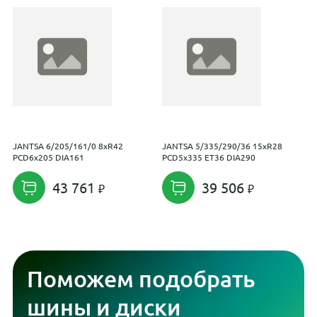
JANTSA 6/205/161/0 8xR42
JANTSA 5/335/290/36 15xR28
J
PCD6x205 DIA161
PCD5x335 ET36 DIA290
P
43 761
39 506
Поможем подобрать
шины и диски