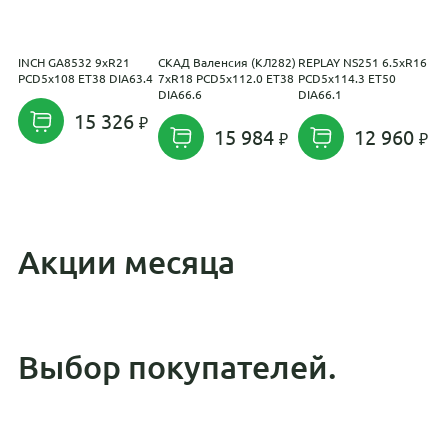
INCH GA8532 9xR21
СКАД Валенсия (КЛ282)
REPLAY NS251 6.5xR16
K
PCD5x108 ET38 DIA63.4
7xR18 PCD5x112.0 ET38
PCD5x114.3 ET50
6
DIA66.6
DIA66.1
E
15 326
15 984
12 960
Акции месяца
Выбор покупателей.