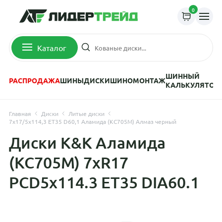
0
Каталог
ШИННЫЙ
РАСПРОДАЖА
ШИНЫ
ДИСКИ
ШИНОМОНТАЖ
КАЛЬКУЛЯТОР
Главная
Диски
Литые диски
7x17/5x114,3 ET35 D60,1 Аламида (КС705М) Алмаз черный
Диски K&K Аламида
(КС705М) 7xR17
PCD5x114.3 ET35 DIA60.1