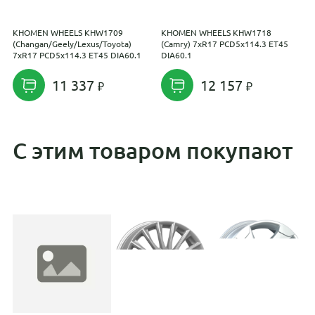
KHOMEN WHEELS KHW1709
KHOMEN WHEELS KHW1718
K
(Changan/Geely/Lexus/Toyota)
(Camry) 7xR17 PCD5x114.3 ET45
R
7xR17 PCD5x114.3 ET45 DIA60.1
DIA60.1
E
11 337
12 157
С этим товаром покупают