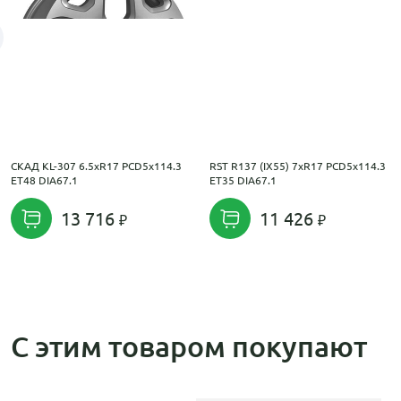
СКАД KL-307 6.5xR17 PCD5x114.3
RST R137 (IX55) 7xR17 PCD5x114.3
ET48 DIA67.1
ET35 DIA67.1
13 716
11 426
С этим товаром покупают