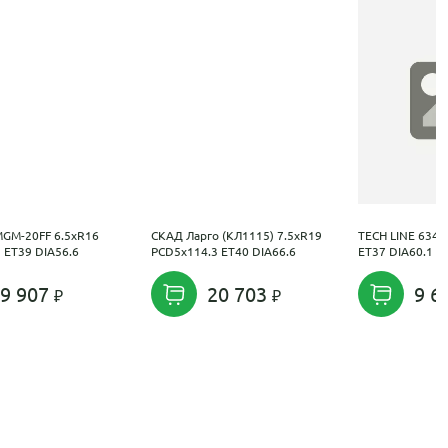
GM-20FF 6.5xR16
СКАД Ларго (КЛ1115) 7.5xR19
TECH LINE 634 
 ET39 DIA56.6
PCD5x114.3 ET40 DIA66.6
ET37 DIA60.1
9 907
20 703
9 6