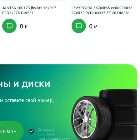
JANTSA 160173 jbs001 16xR17
LEVYPYORA 8470@65 ec00024816
PCD8x275 DIA221
27xR32 PCD10x335 ET-20 DIA281
0
0
ы и диски
и оставьте свой номер,
Согласие с
политикой
конфиденциальности