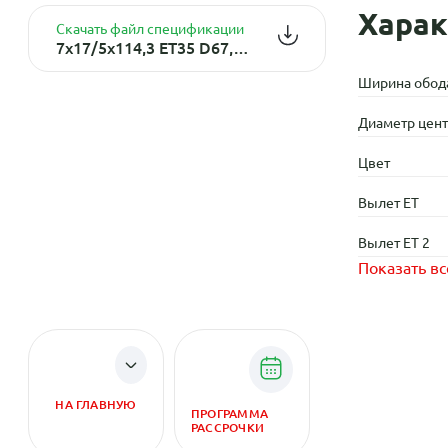
Харак
Скачать файл спецификации
7x17/5x114,3 ET35 D67,1 Онтарио (КЛ216) Алмаз белый (M12)
Ширина обод
Диаметр центр
Цвет
Вылет ET
Вылет ET 2
Показать вс
НА ГЛАВНУЮ
ПРОГРАММА
РАССРОЧКИ