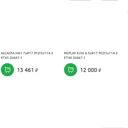
ALCASTA M61 7xR17 PCD5x114.3
REPLAY Ki36 6.5xR17 PCD5x114.3
ET45 DIA67.1
ET46 DIA67.1
13 461
12 000