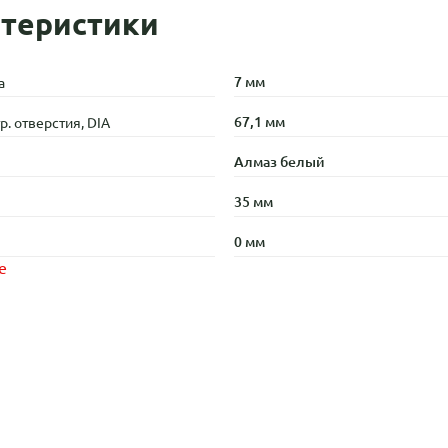
теристики
7 мм
а
67,1 мм
. отверстия, DIA
Алмаз белый
35 мм
0 мм
е