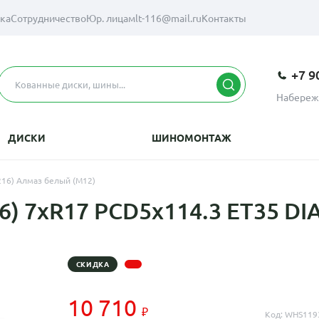
вка
Сотрудничество
Юр. лицам
lt-116@mail.ru
Контакты
+7 9
Набереж
ДИСКИ
ШИНОМОНТАЖ
216) Алмаз белый (M12)
) 7xR17 PCD5x114.3 ET35 DIA
СКИДКА
10 710
Код: WHS119