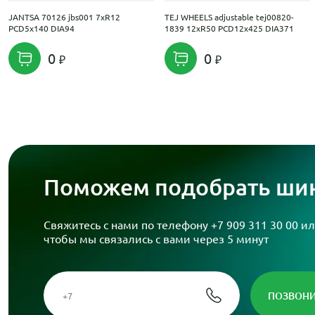
JANTSA 70126 jbs001 7xR12
TEJ WHEELS adjustable tej00820-
PCD5x140 DIA94
1839 12xR50 PCD12x425 DIA371
0
0
Поможем подобрать шин
Свяжитесь с нами по телефону
+7 909 311 30 00
ил
чтобы мы связались с вами через 5 минут