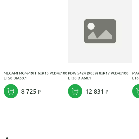
MEGAMI MGM-19FF 6xR15 PCD4x100
PDW 5424 (9059) 8xR17 PCD4x100
MAK
ET50 DIA60.1
ET30 DIA60.1
ET6
8 725
12 831