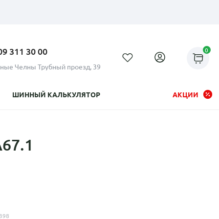
09 311 30 00
0
ные Челны Трубный проезд, 39
ШИННЫЙ КАЛЬКУЛЯТОР
АКЦИИ
67.1
Рассрочка до 24 месяцев на
все диски
398
Плати по частям в рассрочку