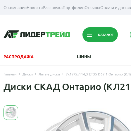
О компании
Новости
Рассрочка
Портфолио
Отзывы
Оплата и доста
КАТАЛОГ
РАСПРОДАЖА
ШИНЫ
Главная
Диски
Литые диски
7x17/5x114,3 ET35 D67,1 Онтарио (КЛ
Диски СКАД Онтарио (КЛ216