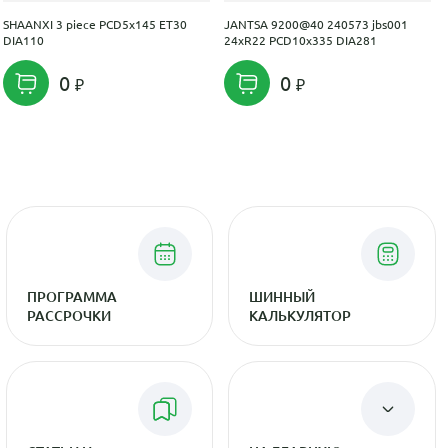
SHAANXI 3 piece PCD5x145 ET30
JANTSA 9200@40 240573 jbs001
DIA110
24xR22 PCD10x335 DIA281
0
0
ПРОГРАММА
ШИННЫЙ
РАССРОЧКИ
КАЛЬКУЛЯТОР