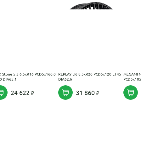
 Stone 5 3 6.5xR16 PCD5x160.0
REPLAY LI6 8.5xR20 PCD5x120 ET45
MEGAMI M
0 DIA65.1
DIA62.6
PCD5x105
24 622
31 860