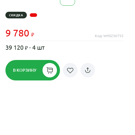
СКИДКА
9 780
Код: WHS236752
39 120
· 4 шт
В КОРЗИНУ
Рассрочка до 24 месяцев на все
диски
Плати по частям в рассрочку