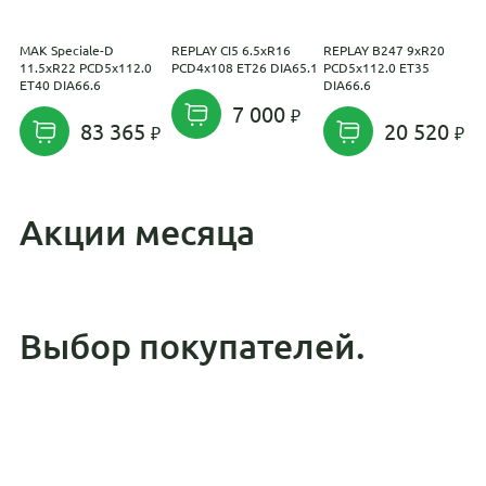
MAK Speciale-D
REPLAY CI5 6.5xR16
REPLAY B247 9xR20
R
11.5xR22 PCD5x112.0
PCD4x108 ET26 DIA65.1
PCD5x112.0 ET35
P
ET40 DIA66.6
DIA66.6
D
7 000
83 365
20 520
Акции месяца
Выбор покупателей.