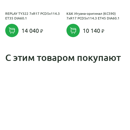
REPLAY TY322 7xR17 PCD5x114.3
K&K Игуана-оригинал (КС590)
С
ET35 DIA60.1
7xR17 PCD5x114.3 ET45 DIA60.1
E
14 040
10 140
С этим товаром покупают