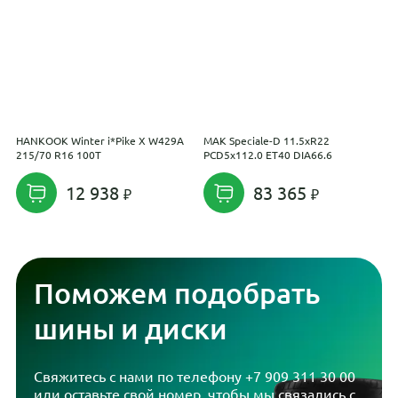
HANKOOK Winter i*Pike X W429A
MAK Speciale-D 11.5xR22
R
215/70 R16 100T
PCD5x112.0 ET40 DIA66.6
D
12 938
83 365
Поможем подобрать
шины и диски
Свяжитесь с нами по телефону
+7 909 311 30 00
или оставьте свой номер, чтобы мы связались с