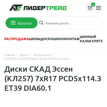
0
Каталог
ШИННЫЙ
РАСПРОДАЖА
ШИНЫ
ДИСКИ
ШИНОМОНТАЖ
КАЛЬКУЛЯТОР
Главная
Диски
Литые диски
7x17/5x114,3 ET39 D60,1 Эссен (КЛ257) Селена
Диски СКАД Эссен
(КЛ257) 7xR17 PCD5x114.3
ET39 DIA60.1