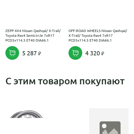
ZEPP 4X4 Nissan Qashqai/ X-Trail/
OFF-ROAD WHEELS Nissan Qashqai/
Т
Toyota Rav4 Semicircle 7xR17
X-Trail/ Toyota Rav4 7xR17
P
PCD5x114.3 ET40 DIA66.1
PCD5x114.3 ET40 DIA66.1
5 287
4 320
С этим товаром покупают