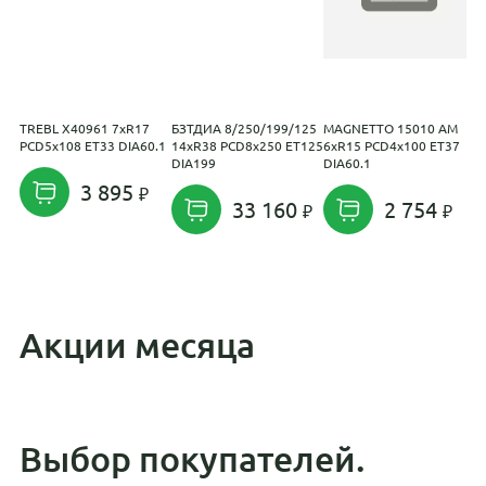
TREBL X40961 7xR17
БЗТДИА 8/250/199/125
MAGNETTO 15010 AM
T
PCD5x108 ET33 DIA60.1
14xR38 PCD8x250 ET125
6xR15 PCD4x100 ET37
P
DIA199
DIA60.1
D
3 895
33 160
2 754
Акции месяца
Выбор покупателей.