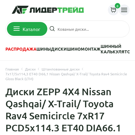
0
Каталог
ШИННЫЙ
РАСПРОДАЖА
ШИНЫ
ДИСКИ
ШИНОМОНТАЖ
КАЛЬКУЛЯТОР
Главная
Диски
Штампованные диски
7x17/5x114,3 ET40 D66,1 Nissan Qashqai/ X-Trail/ Toyota Rav4 Semicircle
Gloss Black (LTM)
Диски ZEPP 4X4 Nissan
Qashqai/ X-Trail/ Toyota
Rav4 Semicircle 7xR17
PCD5x114.3 ET40 DIA66.1