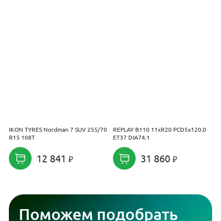
IKON TYRES Nordman 7 SUV 255/70
REPLAY B110 11xR20 PCD5x120.0
R
R15 108T
ET37 DIA74.1
E
12 841
31 860
Поможем подобрать