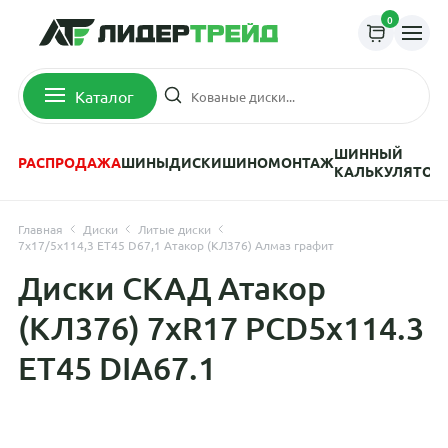
0
Каталог
ШИННЫЙ
РАСПРОДАЖА
ШИНЫ
ДИСКИ
ШИНОМОНТАЖ
КАЛЬКУЛЯТОР
Главная
Диски
Литые диски
7x17/5x114,3 ET45 D67,1 Атакор (КЛ376) Алмаз графит
Диски СКАД Атакор
(КЛ376) 7xR17 PCD5x114.3
ET45 DIA67.1