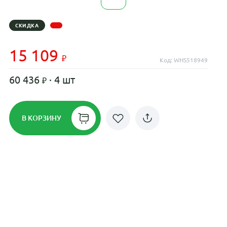
СКИДКА
15 109
Код: WHS518949
60 436
· 4 шт
В КОРЗИНУ
Рассрочка до 24 месяцев на все
диски
Плати по частям в рассрочку