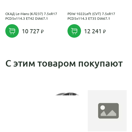
СКАД Le-Mans (КЛ237) 7.5xR17
PDW 1022Left (CVT) 7.5xR17
N
PCD5x114.3 ET42 DIA67.1
PCD5x114.3 ET35 DIA67.1
D
10 727
12 241
С этим товаром покупают