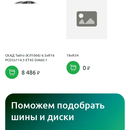
СКАД Тайто (КЛ1066) 6.5xR16
18xR34
1
PCD5x114.3 ET45 DIA60.1
0
8 486
Поможем подобрать
шины и диски