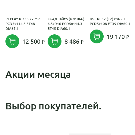
REPLAY KI336 7xR17
СКАД Тайто (КЛ1066)
RST R052 (T2) 8xR20
R
PCD5x114.3 ET48
6.5xR16 PCD5x114.3
PCD5x108 ET39 DIA60.1
7
DIA67.1
ET45 DIA60.1
D
19 170
12 500
8 486
Акции месяца
Выбор покупателей.