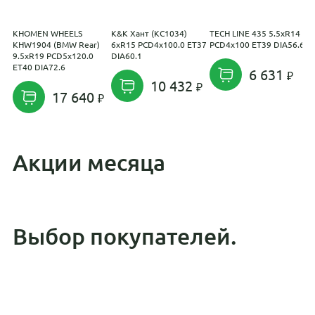
KHOMEN WHEELS
K&K Хант (КС1034)
TECH LINE 435 5.5xR14
С
KHW1904 (BMW Rear)
6xR15 PCD4x100.0 ET37
PCD4x100 ET39 DIA56.6
7
9.5xR19 PCD5x120.0
DIA60.1
D
ET40 DIA72.6
6 631
10 432
17 640
Акции месяца
Выбор покупателей.