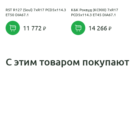
RST R127 (Soul) 7xR17 PCD5x114.3
K&K Роквуд (КС900) 7xR17
С
ET50 DIA67.1
PCD5x114.3 ET45 DIA67.1
P
11 772
14 266
С этим товаром покупают