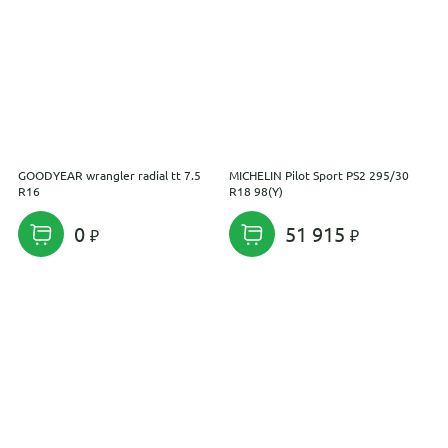
GOODYEAR wrangler radial tt 7.5
MICHELIN Pilot Sport PS2 295/30
A
R16
R18 98(Y)
E
0
51 915
Поможем подобрать
шины и диски