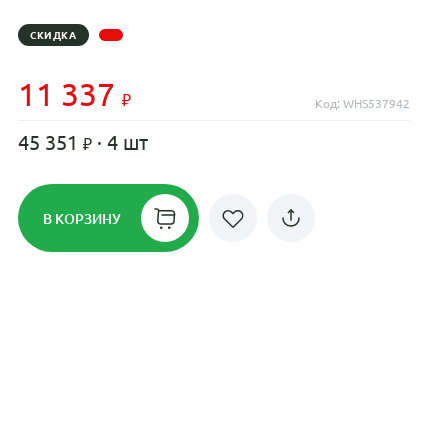
СКИДКА
11 337
Код: WHS537942
45 351
· 4 шт
В КОРЗИНУ
Рассрочка до 24 месяцев на все
диски
Плати по частям в рассрочку