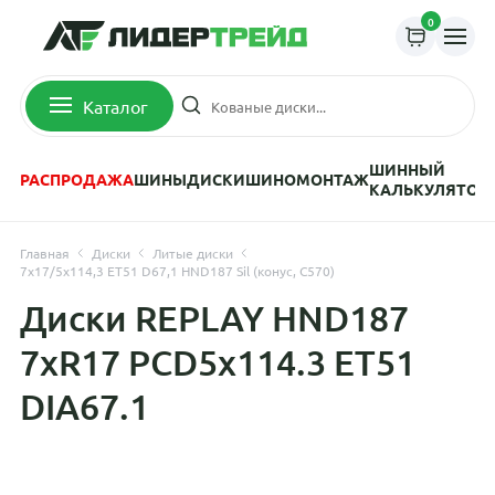
0
Каталог
ШИННЫЙ
РАСПРОДАЖА
ШИНЫ
ДИСКИ
ШИНОМОНТАЖ
КАЛЬКУЛЯТОР
Главная
Диски
Литые диски
7x17/5x114,3 ET51 D67,1 HND187 Sil (конус, C570)
Диски REPLAY HND187
7xR17 PCD5x114.3 ET51
DIA67.1