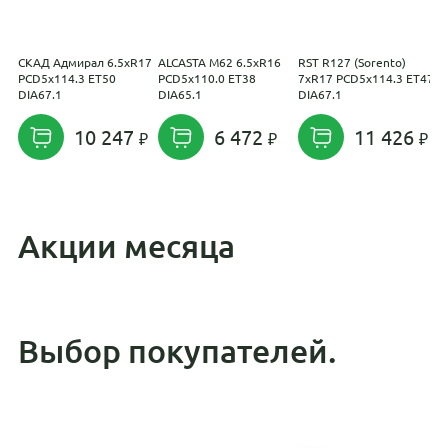
СКАД Адмирал 6.5xR17
ALCASTA M62 6.5xR16
RST R127 (Sorento)
R
PCD5x114.3 ET50
PCD5x110.0 ET38
7xR17 PCD5x114.3 ET47
P
DIA67.1
DIA65.1
DIA67.1
D
10 247
6 472
11 426
Акции месяца
Выбор покупателей.