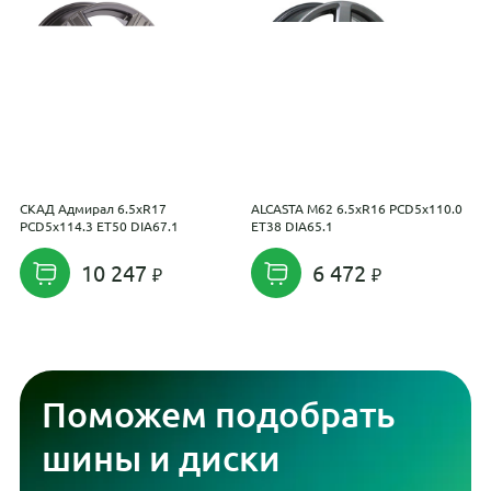
СКАД Адмирал 6.5xR17
ALCASTA M62 6.5xR16 PCD5x110.0
R
PCD5x114.3 ET50 DIA67.1
ET38 DIA65.1
P
10 247
6 472
Поможем подобрать
шины и диски