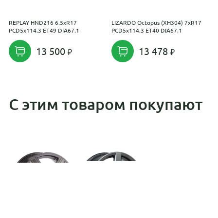
REPLAY HND216 6.5xR17
LIZARDO Octopus (XH304) 7xR17
R
PCD5x114.3 ET49 DIA67.1
PCD5x114.3 ET40 DIA67.1
E
13 500
13 478
С этим товаром покупают